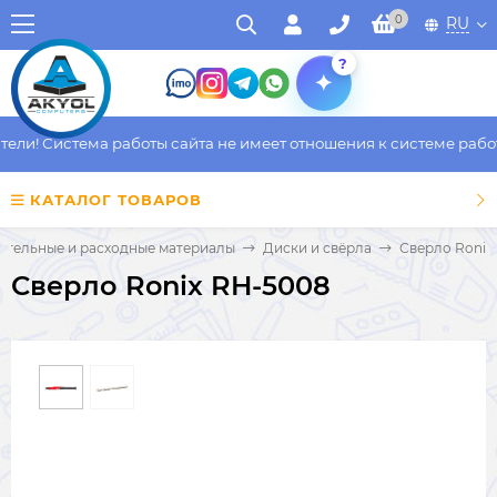
0
RU
?
ли! Система работы сайта не имеет отношения к системе работы
КАТАЛОГ ТОВАРОВ
ительные и расходные материалы
Диски и свёрла
Сверло Ronix
Сверло Ronix RH-5008