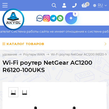
0
RU
?
ели! Система работы сайта не имеет отношения к системе работ
КАТАЛОГ ТОВАРОВ
орудование
Роутеры WAN
Wi-Fi роутер NetGear AC1200 R6120-1
Wi-Fi роутер NetGear AC1200
R6120-100UKS