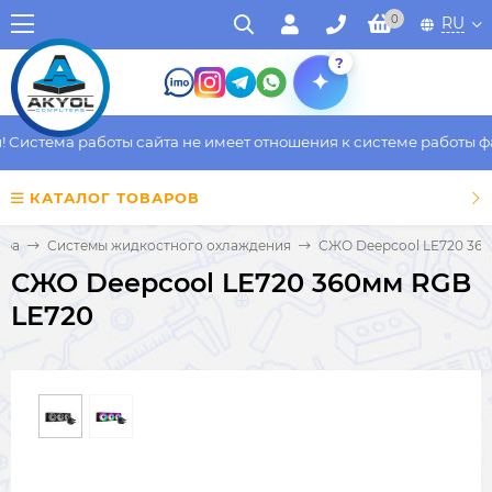
0
RU
?
Система работы сайта не имеет отношения к системе работы фак
КАТАЛОГ ТОВАРОВ
ера
Системы жидкостного охлаждения
СЖО Deepcool LE720 36
СЖО Deepcool LE720 360мм RGB
LE720