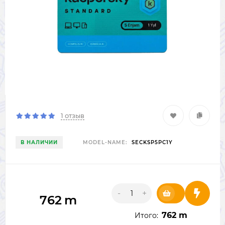
1 отзыв
В НАЛИЧИИ
MODEL-NAME:
SECKSP5PC1Y
-
+
762
m
762 m
Итого: