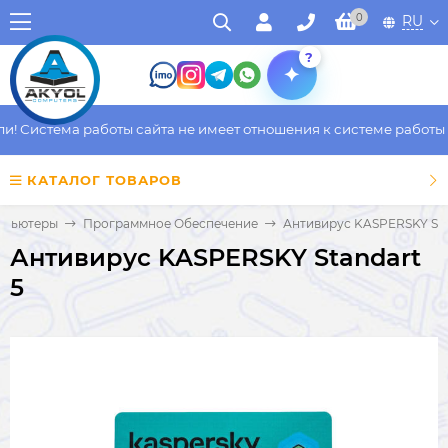
0
RU
?
Система работы сайта не имеет отношения к системе работы фак
КАТАЛОГ ТОВАРОВ
мпьютеры
Программное Обеспечение
Антивирус KASPERSKY Sta
Антивирус KASPERSKY Standart
5