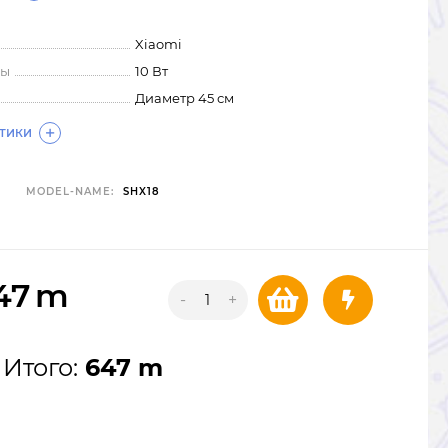
Xiaomi
пы
10 Вт
Диаметр 45 см
СТИКИ
MODEL-NAME:
SHX18
47
m
-
+
Итого:
647 m