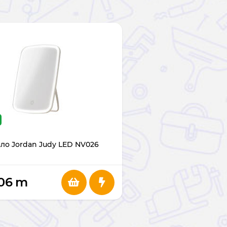
ло Jordan Judy LED NV026
06
m