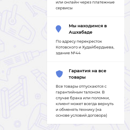
или онлайн через платежные
сервисы
Мы находимся в
Ашхабаде
По адресу перекресток
Котовского и Худайбердыева,
здание №44
Гарантия на все
товары
Все товары отпускаются с
гарантийным талоном. В
случае брака или поломки,
клиент может всегда вернуть
и обменять технику (на
основе условий договора)