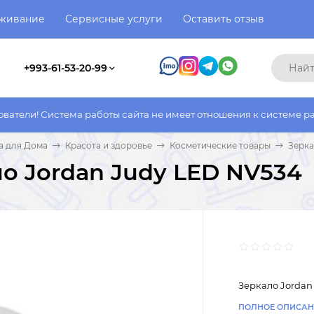
уживание
Сервисные услуги
Оставить отзыв
+993-61-53-20-99
ма работы сайта не имеет отношения к системе работы фактичес
а для Дома
Красота и здоровье
Косметические товары
Зерка
о Jordan Judy LED NV534
Зеркало Jordan
ПОЛНОЕ ОПИСАН