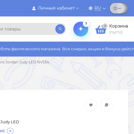
Личный кабинет
RU
?
Корзина
0
(пусто)
кого магазина. Все скидки, акции и бонусы действуют только н
ло Jordan Judy LED NV534
 Judy LED
ИЕ