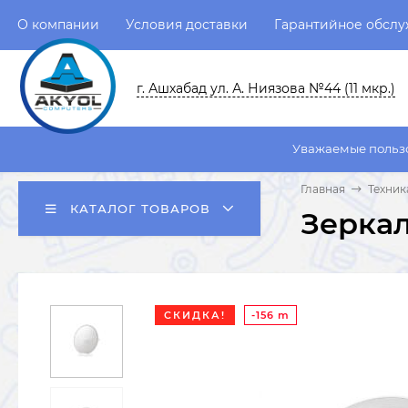
О компании
Условия доставки
Гарантийное обсл
г. Ашхабад ул. А. Ниязова №44 (11 мкр.)
Уважаемые пользователи! Систе
Главная
Техник
КАТАЛОГ ТОВАРОВ
Зеркал
СКИДКА!
-156 m