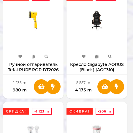
Ручной отпариватель
Кресло Gigabyte AORUS
Tefal PURE POP DT2026
(Black) [AGC310]
1 235
m
5 557
m
980
m
4 175
m
СКИДКА!
-1 123 m
СКИДКА!
-206 m