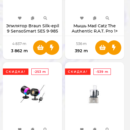
Эпилятор Braun Silk-epil
Мышь Mad Catz The
9 SensoSmart SES 9-985
Authentic R.A.T. Pro 1+
4 837
m
536
m
3 862
m
392
m
СКИДКА!
-253 m
СКИДКА!
-539 m