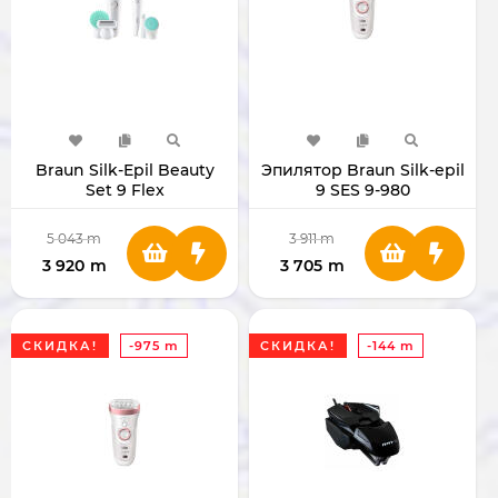
Braun Silk-Epil Beauty
Эпилятор Braun Silk-epil
Set 9 Flex
9 SES 9-980
5 043
m
3 911
m
3 920
m
3 705
m
СКИДКА!
-975 m
СКИДКА!
-144 m