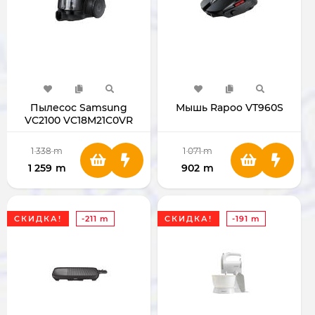
Пылесос Samsung
Мышь Rapoo VT960S
VC2100 VC18M21C0VR
1 338
m
1 071
m
1 259
m
902
m
СКИДКА!
-211 m
СКИДКА!
-191 m