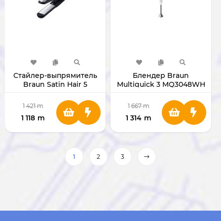
Стайлер-выпрямитель
Блендер Braun
Braun Satin Hair 5
Multiquick 3 MQ3048WH
ST550MN
1 421
m
1 667
m
1 118
m
1 314
m
1
2
3