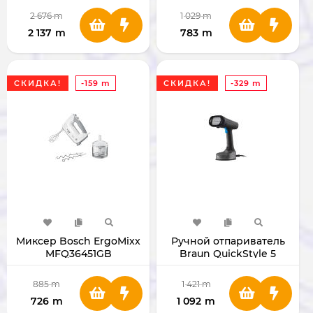
2 676
m
1 029
m
2 137
m
783
m
СКИДКА!
-159 m
СКИДКА!
-329 m
Миксер Bosch ErgoMixx
Ручной отпариватель
MFQ36451GB
Braun QuickStyle 5
GS5031
885
m
1 421
m
726
m
1 092
m