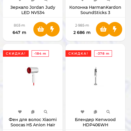
Зеркало Jordan Judy
Колонка HarmanKardon
LED NV534
SoundSticks 3
803
m
2 985
m
647
m
2 686
m
СКИДКА!
-184 m
СКИДКА!
-378 m
Фен для волос Xiaomi
Блендер Kenwood
Soocas H5 Anion Hair
HDP406WH
Dryer серебристый