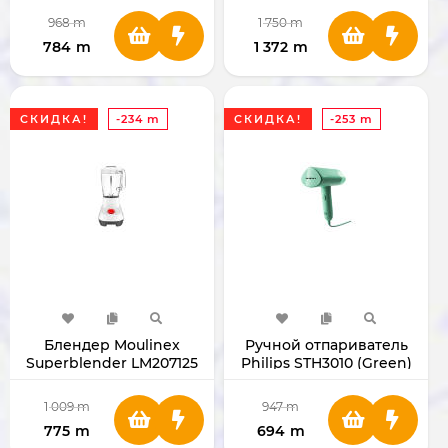
968
m
1 750
m
784
m
1 372
m
СКИДКА!
-234 m
СКИДКА!
-253 m
Блендер Moulinex
Ручной отпариватель
Superblender LM207125
Philips STH3010 (Green)
1 009
m
947
m
775
m
694
m