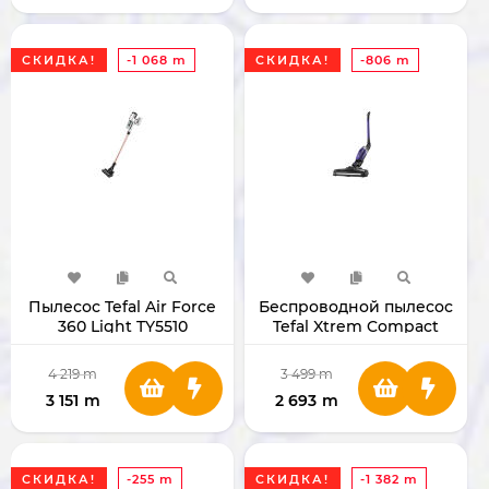
СКИДКА!
-1 068 m
СКИДКА!
-806 m
Пылесос Tefal Air Force
Беспроводной пылесос
360 Light TY5510
Tefal Xtrem Compact
TY1238
4 219
m
3 499
m
3 151
m
2 693
m
СКИДКА!
-255 m
СКИДКА!
-1 382 m