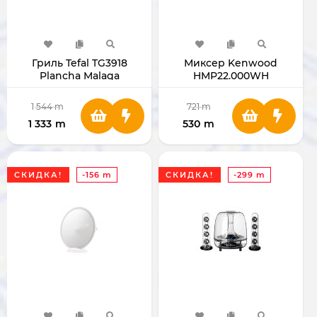
Гриль Tefal TG3918
Миксер Kenwood
Plancha Malaga
HMP22.000WH
TG391866
1 544
m
721
m
1 333
m
530
m
СКИДКА!
-156 m
СКИДКА!
-299 m