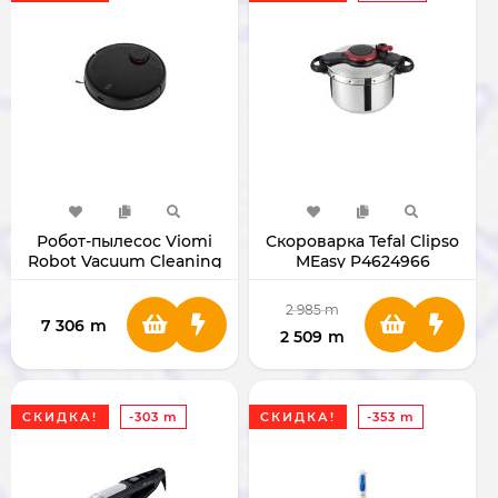
Робот-пылесос Viomi
Скороварка Tefal Clipso
Robot Vacuum Cleaning
MEasy P4624966
V3 YMVX010CN
2 985
m
7 306
m
2 509
m
СКИДКА!
-303 m
СКИДКА!
-353 m