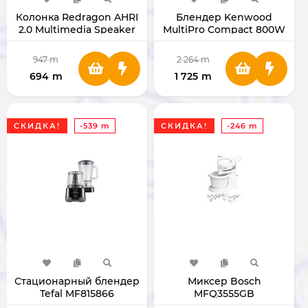
Колонка Redragon AHRI
Блендер Kenwood
2.0 Multimedia Speaker
MultiPro Compact 800W
(2.1л)
947
m
2 264
m
694
m
1 725
m
СКИДКА!
-539 m
СКИДКА!
-246 m
Стационарный блендер
Миксер Bosch
Tefal MF815866
MFQ3555GB