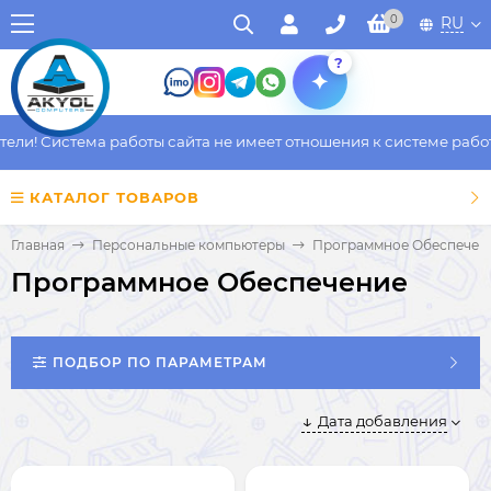
0
RU
?
и! Система работы сайта не имеет отношения к системе работы 
КАТАЛОГ ТОВАРОВ
Главная
Персональные компьютеры
Программное Обеспечен
Программное Обеспечение
ПОДБОР ПО ПАРАМЕТРАМ
Дата добавления