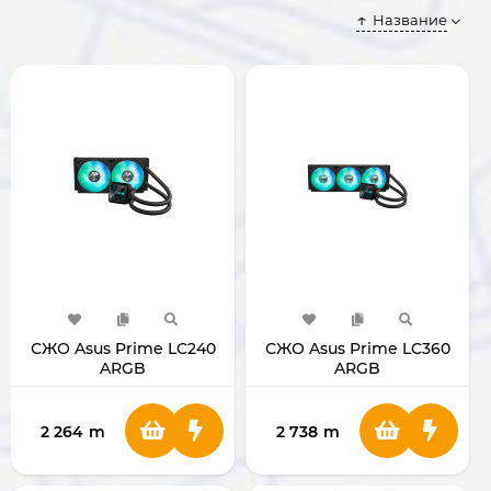
Название
СЖО Asus Prime LC240
СЖО Asus Prime LC360
ARGB
ARGB
2 264
m
2 738
m