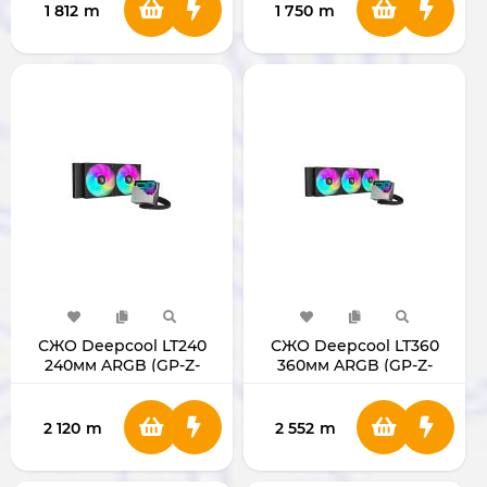
1 812
m
1 750
m
СЖО Deepcool LT240
СЖО Deepcool LT360
240мм ARGB (GP-Z-
360мм ARGB (GP-Z-
LT240-ARGB)
LT360-ARGB)
2 120
m
2 552
m