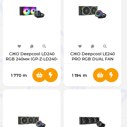
СЖО Deepcool LD240
СЖО Deepcool LE240
RGB 240мм (GP-Z-LD240-
PRO RGB DUAL FAN
U)
1 770
m
1 194
m