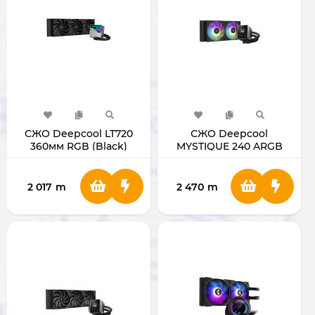
СЖО Deepcool LT720
СЖО Deepcool
360мм RGB (Black)
MYSTIQUE 240 ARGB
2 017
m
2 470
m