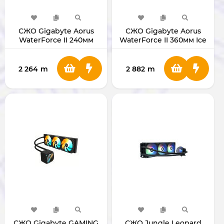
СЖО Gigabyte Aorus
СЖО Gigabyte Aorus
WaterForce II 240мм
WaterForce II 360мм Ice
RGB
RGB (White)
2 264
m
2 882
m
СЖО Gigabyte GAMING
СЖО Jungle Leopard