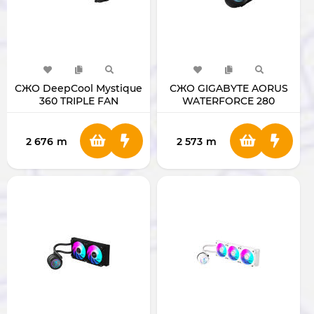
СЖО DeepCool Mystique
СЖО GIGABYTE AORUS
360 TRIPLE FAN
WATERFORCE 280
2 676
m
2 573
m