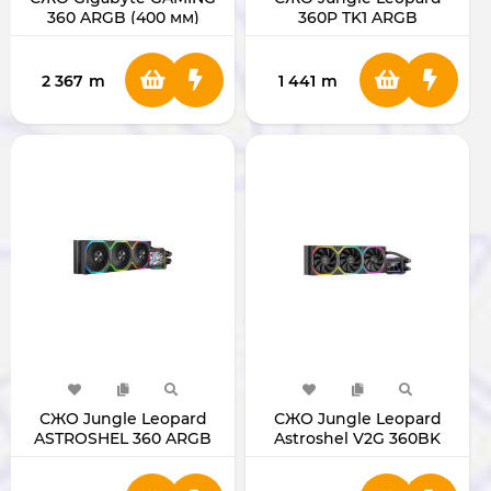
360 ARGB (400 мм)
360P TK1 ARGB
2 367
m
1 441
m
СЖО Jungle Leopard
СЖО Jungle Leopard
ASTROSHEL 360 ARGB
Astroshel V2G 360BK
(400 мм)
ARGB