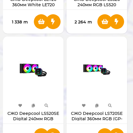
360мм White LE720
240мм RGB LS520
1 338
m
2 264
m
СЖО Deepcool LS520SE
СЖО Deepcool LS720SE
Digital 240мм RGB
Digital 360мм RGB (GP-
Z-LS720-SE-DIGITAL)