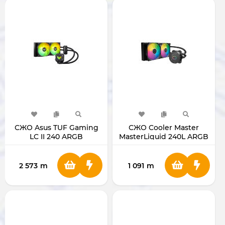
СЖО Asus TUF Gaming
СЖО Cooler Master
LC II 240 ARGB
MasterLiquid 240L ARGB
(240 мм)
2 573
m
1 091
m