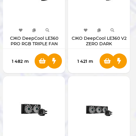
СЖО DeepCool LE360
СЖО DeepCool LE360 V2
PRO RGB TRIPLE FAN
ZERO DARK
1 482
m
1 421
m