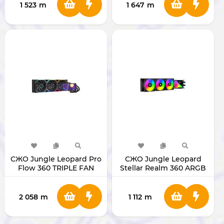
1 523
m
1 647
m
СЖО Jungle Leopard Pro
СЖО Jungle Leopard
Flow 360 TRIPLE FAN
Stellar Realm 360 ARGB
(400 мм)
2 058
m
1 112
m