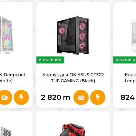
В НАЛИЧИИ
В НАЛИЧИ
К Deepcool
Корпус для ПК ASUS GT302
Корп
White)
TUF GAMING (Black)
Leop
2 820
m
824