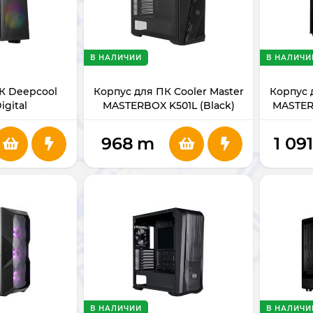
В НАЛИЧИИ
В НАЛИЧИ
К Deepcool
Корпус для ПК Cooler Master
Корпус 
igital
MASTERBOX K501L (Black)
MASTERB
968
m
1 09
В НАЛИЧИИ
В НАЛИЧИ