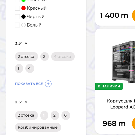
Красный
1 400
m
Черный
Белый
3.5"
2 отсека
2
4 отсека
1
4
ПОКАЗАТЬ ВСЕ
В НАЛИЧИИ
Корпус для 
2.5"
Leopard AC
2 отсека
1
2
6
968
m
Комбинированные