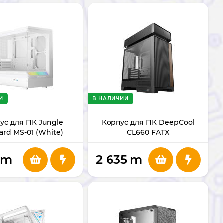
И
В НАЛИЧИИ
ус для ПК Jungle
Корпус для ПК DeepCool
ard MS-01 (White)
CL660 FATX
m
2 635
m