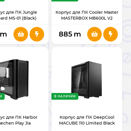
ус для ПК Jungle
Корпус для ПК Cooler Master
ard MS-01 (Black)
MASTERBOX MB600L V2
m
885
m
И
В НАЛИЧИИ
ус для ПК Harbor
Корпус для ПК DeepCool
uechen Play Jia
MACUBE 110 Limited Black
Micro-ATX