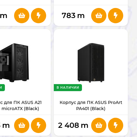
m
783
m
И
В НАЛИЧИИ
с для ПК ASUS A21
Корпус для ПК ASUS ProArt
 microATX (Black)
PA401 (Black)
3
m
2 408
m