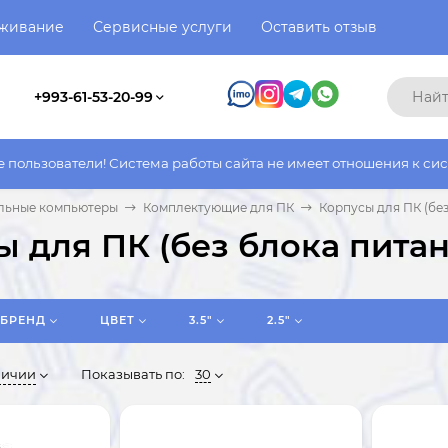
уживание
Сервисные услуги
Оставить отзыв
+993-61-53-20-99
 работы сайта не имеет отношения к системе работы фактическо
льные компьютеры
Комплектующие для ПК
Корпусы для ПК (без
 для ПК (без блока питан
БРЕНД
ЦВЕТ
3.5"
2.5"
личии
Показывать по:
30