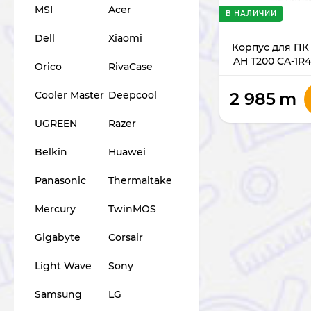
MSI
Acer
В НАЛИЧИИ
Dell
Xiaomi
Корпус для ПК
AH T200 CA-1R
Orico
RivaCase
2 985
m
Cooler Master
Deepcool
UGREEN
Razer
Belkin
Huawei
Panasonic
Thermaltake
Mercury
TwinMOS
Gigabyte
Corsair
Light Wave
Sony
Samsung
LG