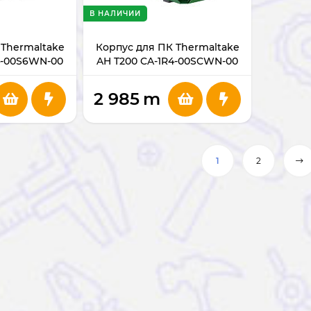
В НАЛИЧИИ
 Thermaltake
Корпус для ПК Thermaltake
4-00S6WN-00
AH T200 CA-1R4-00SCWN-00
2 985
m
1
2