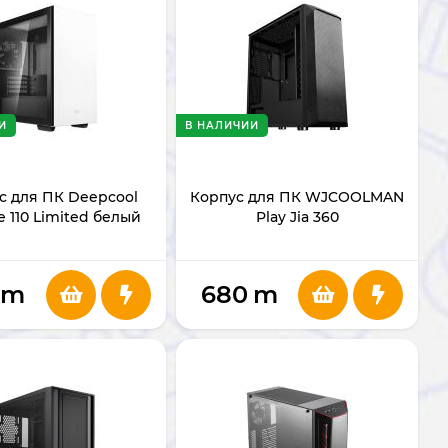
И
В НАЛИЧИИ
с для ПК Deepcool
Корпус для ПК WJCOOLMAN
 110 Limited белый
Play Jia 360
m
680
m