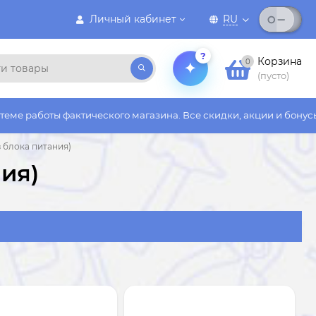
Личный кабинет
RU
?
Корзина
0
(пусто)
го магазина. Все скидки, акции и бонусы действуют только на 
 блока питания)
ия)