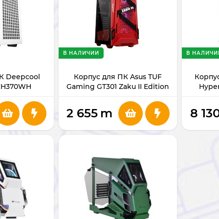
В НАЛИЧИИ
В НАЛИЧИ
К Deepcool
Корпус для ПК Asus TUF
Корпу
CH370WH
Gaming GT301 Zaku II Edition
Hyper
ZAKU
2 655
m
8 13