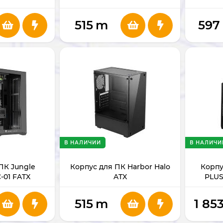
515
m
597
В НАЛИЧИИ
В НАЛИЧИ
ПК Jungle
Корпус для ПК Harbor Halo
Корпу
-01 FATX
ATX
PLUS
515
m
1 85