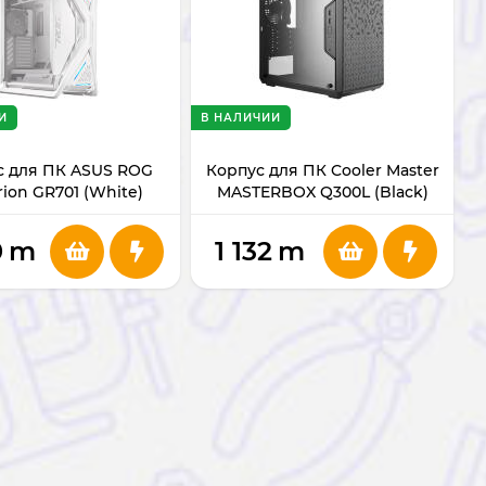
И
В НАЛИЧИИ
с для ПК ASUS ROG
Корпус для ПК Cooler Master
ion GR701 (White)
MASTERBOX Q300L (Black)
0
m
1 132
m