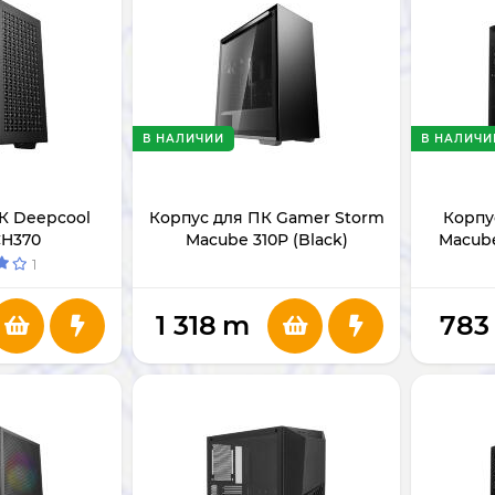
В НАЛИЧИИ
В НАЛИЧИ
К Deepcool
Корпус для ПК Gamer Storm
Корпу
CH370
Macube 310P (Black)
Macube
1
1 318
m
783