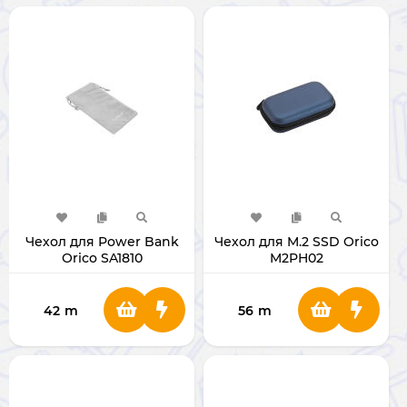
Чехол для Power Bank
Чехол для M.2 SSD Orico
Orico SA1810
M2PH02
42
m
56
m