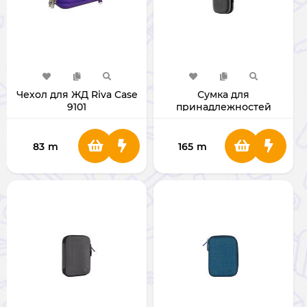
Чехол для ЖД Riva Case
Сумка для
9101
принадлежностей
Ugreen LP152 (50903)
83
m
165
m