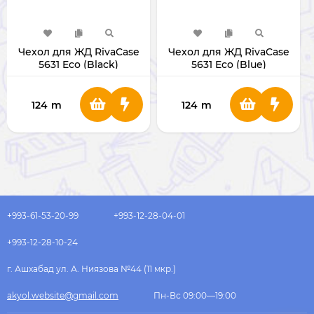
Чехол для ЖД RivaCase
Чехол для ЖД RivaCase
5631 Eco (Black)
5631 Eco (Blue)
124
m
124
m
+993-61-53-20-99
+993-12-28-04-01
+993-12-28-10-24
г. Ашхабад ул. А. Ниязова №44 (11 мкр.)
akyol.website@gmail.com
Пн-Вс 09:00—19:00