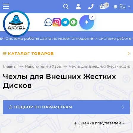
0
RU
?
Система работы сайта не имеет отношения к системе работы фак
КАТАЛОГ ТОВАРОВ
Главная
Накопители и Хабы
Чехлы для Внешних Жестких Дис
Чехлы для Внешних Жестких
Дисков
ПОДБОР ПО ПАРАМЕТРАМ
Оценка покупателей