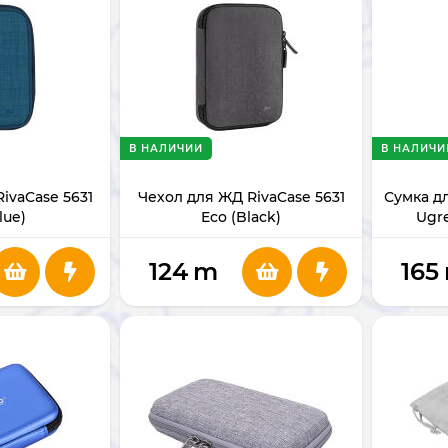
В НАЛИЧИИ
В НАЛИЧИ
ivaCase 5631
Чехол для ЖД RivaCase 5631
Сумка д
lue)
Eco (Black)
Ugre
124
m
165