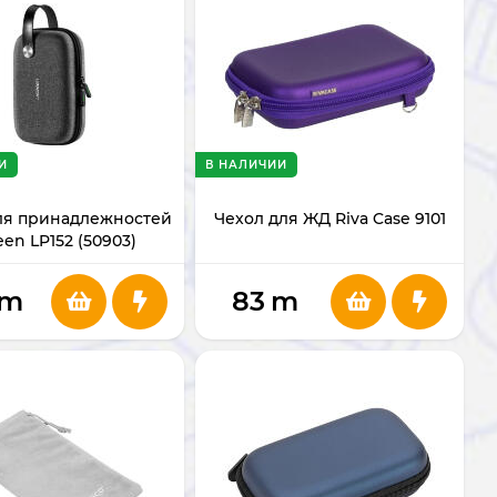
И
В НАЛИЧИИ
ля принадлежностей
Чехол для ЖД Riva Case 9101
en LP152 (50903)
m
83
m