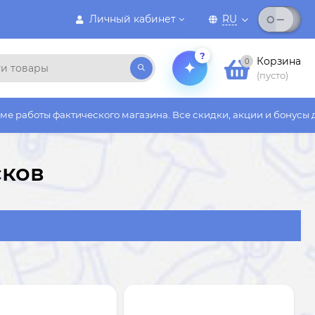
Личный кабинет
RU
?
Корзина
0
(пусто)
ина. Все скидки, акции и бонусы действуют только на сайте
сков