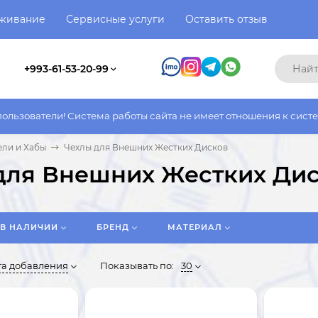
уживание
Сервисные услуги
Оставить отзыв
+993-61-53-20-99
сайта не имеет отношения к системе работы фактического магаз
ли и Хабы
Чехлы для Внешних Жестких Дисков
для Внешних Жестких Ди
В НАЛИЧИИ
БРЕНД
МАТЕРИАЛ
та добавления
Показывать по:
30