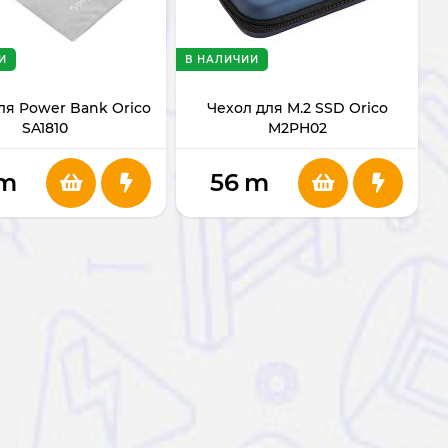
И
В НАЛИЧИИ
ля Power Bank Orico
Чехол для M.2 SSD Orico
SA1810
M2PH02
m
56
m