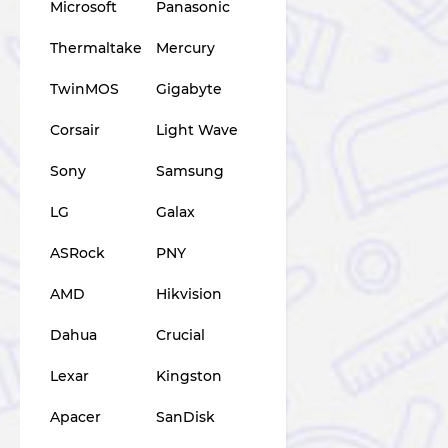
Microsoft
Panasonic
Thermaltake
Mercury
TwinMOS
Gigabyte
Corsair
Light Wave
Sony
Samsung
LG
Galax
ASRock
PNY
AMD
Hikvision
Dahua
Crucial
Lexar
Kingston
Apacer
SanDisk