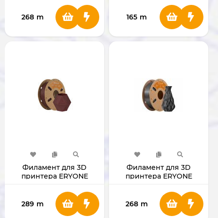
268
m
165
m
Филамент для 3D
Филамент для 3D
принтера ERYONE
принтера ERYONE
1.75mm Matte PLA Ruby
1.75mm PLA Plus Gray
Red
289
m
268
m