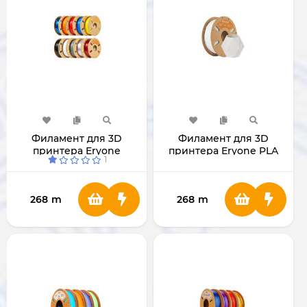
Филамент для 3D
Филамент для 3D
принтера Eryone
принтера Eryone PLA
1
Standard PETG 1.75мм 1
MATTE 1.75мм 1 Кг
Кг
268
m
268
m