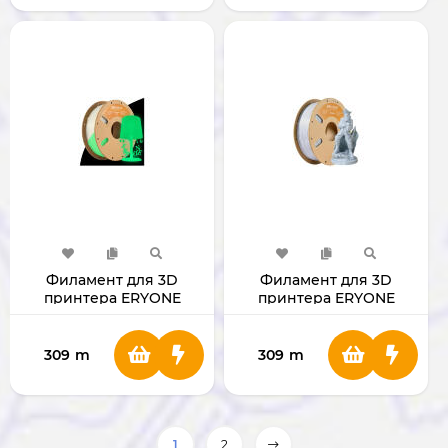
Филамент для 3D
Филамент для 3D
принтера ERYONE
принтера ERYONE
1.75mm Luminous PLA
1.75mm Marble PLA
Green
309
m
309
m
1
2