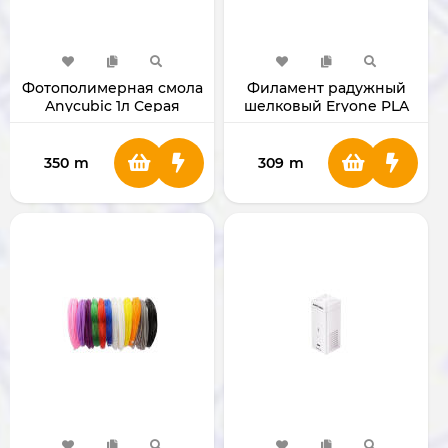
Фотополимерная смола
Филамент радужный
Anycubic 1л Серая
шелковый Eryone PLA
для 3D принтера 1.75мм
1 Кг
350
m
309
m