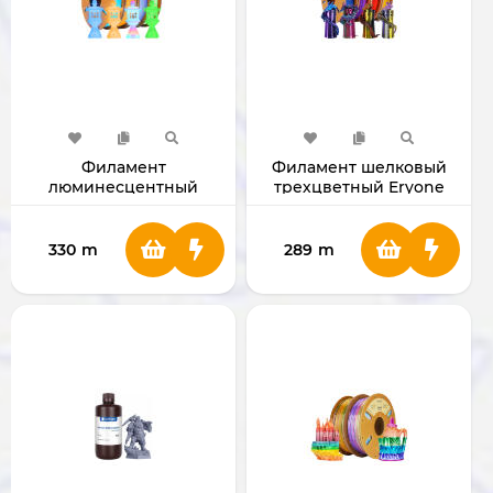
Филамент
Филамент шелковый
люминесцентный
трехцветный Eryone
Eryone PLA для 3D
PLA для 3D принтера
принтера 1.75мм 1 Кг
1.75мм 1 Кг
330
m
289
m