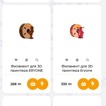
Филамент для 3D
Филамент для 3D
принтера ERYONE
принтера Eryone
1.75mm High Speed PLA
Standard PLA 1.75мм 1 Кг
Plus Dark Brown
(Red)
268
m
330
m