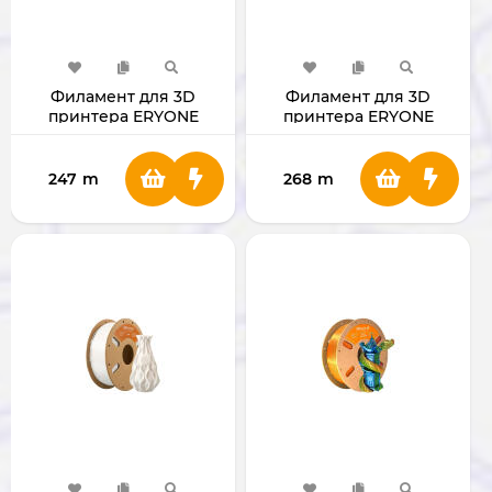
Филамент для 3D
Филамент для 3D
принтера ERYONE
принтера ERYONE
1.75mm PLA
1.75mm PLA Plus Black
TRANSPARENT
(прозрачный)
247
m
268
m