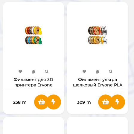
Филамент для 3D
Филамент ультра
принтера Eryone
шелковый Eryone PLA
Standard PLA 1.75мм 1 Кг
для 3D принтера 1.75мм
1 Кг
258
m
309
m