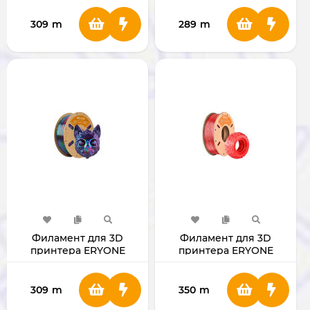
(Obsidian)
(Shadow)
309
m
289
m
Филамент для 3D
Филамент для 3D
принтера ERYONE
принтера ERYONE
1.75mm Silk Rainbow PLA
1.75mm TPU Red
(Vortex)
309
m
350
m