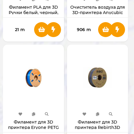
Филамент PLA для 3D
Очиститель воздуха для
Ручки белый, черный,
3D-принтера Anycubic
красный, синий,
зеленый, прозрачный
21
m
906
m
Филамент для 3D
Филамент для 3D
принтера Eryone PETG
принтера Rebirth3D
1.75мм 1 Кг (Blue)
PETG Standard Gray