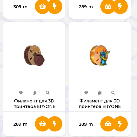
1.75мм 1 Кг
309
m
289
m
Филамент для 3D
Филамент для 3D
принтера ERYONE
принтера ERYONE
1.75mm Matte PLA Ruby
1.75mm Silk Tri-Color PLA
Red
(Green-Blue-Orange)
289
m
289
m