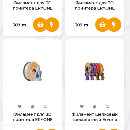
Филамент для 3D
Филамент для 3D
принтера ERYONE
принтера ERYONE
1.75mm Silk Rainbow PLA
1.75mm Luminous PLA
(Vortex)
Green
309
m
309
m
Филамент для 3D
Филамент шелковый
принтера ERYONE
трехцветный Eryone
1.75mm Marble PLA
PLA для 3D принтера