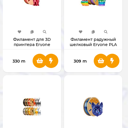
Филамент для 3D
Филамент радужный
принтера Eryone
шелковый Eryone PLA
Standard PLA 1.75мм 1 Кг
для 3D принтера 1.75мм
(Red)
1 Кг
330
m
309
m