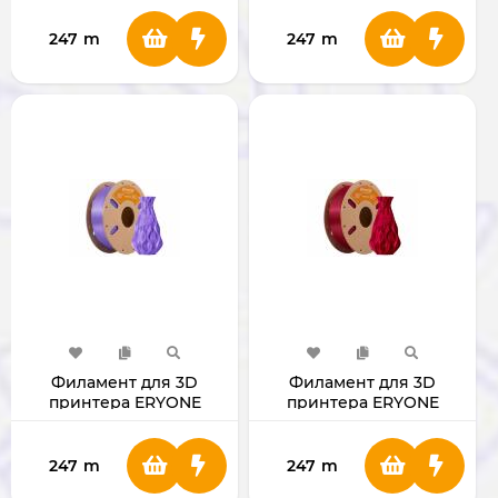
247
m
247
m
Филамент для 3D
Филамент для 3D
принтера ERYONE
принтера ERYONE
1.75mm PLA Lavender
1.75mm PLA ROSE RED
Purple
247
m
247
m