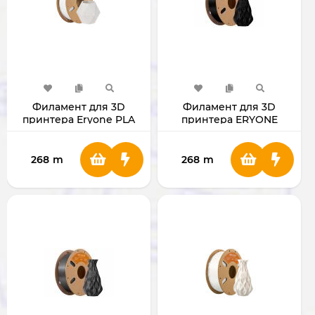
Филамент для 3D
Филамент для 3D
принтера Eryone PLA
принтера ERYONE
MATTE 1.75мм 1 Кг
1.75mm PLA Plus Black
268
m
268
m