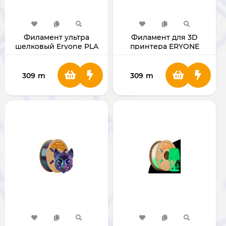
Филамент ультра
Филамент для 3D
шелковый Eryone PLA
принтера ERYONE
для 3D принтера 1.75мм
1.75mm Silk Rainbow PLA
1 Кг
(Obsidian)
309
m
309
m