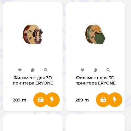
Филамент для 3D
Филамент для 3D
принтера ERYONE
принтера ERYONE
1.75mm Silk Rainbow PLA
1.75mm Matte PLA Olive
(Shadow)
Green
289
m
289
m