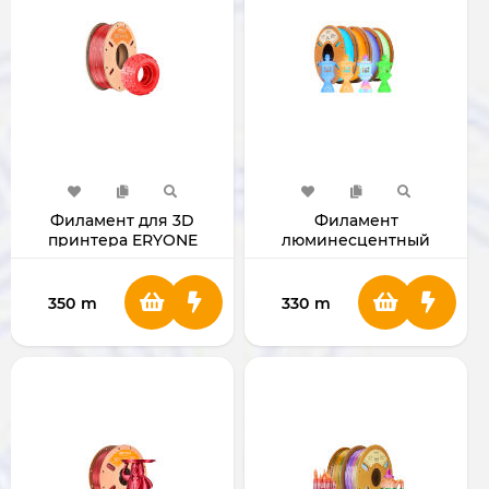
Филамент для 3D
Филамент
принтера ERYONE
люминесцентный
1.75mm TPU Red
Eryone PLA для 3D
принтера 1.75мм 1 Кг
350
m
330
m