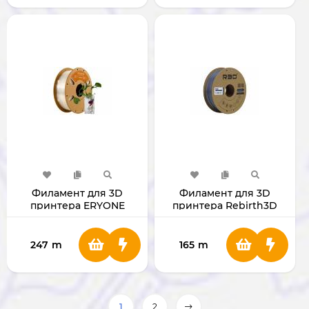
Филамент для 3D
Филамент для 3D
принтера ERYONE
принтера Rebirth3D
1.75mm PLA
PETG Standard Gray
TRANSPARENT
(прозрачный)
247
m
165
m
1
2