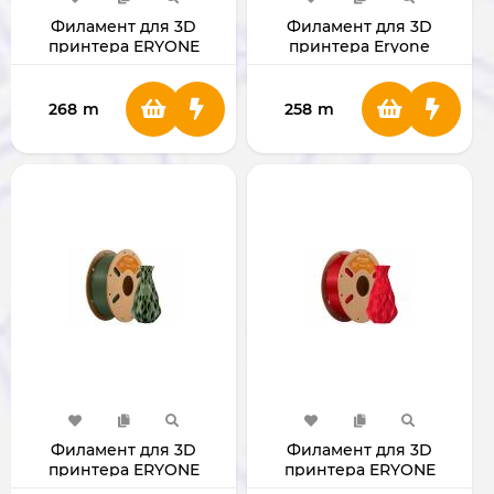
Филамент для 3D
Филамент для 3D
принтера ERYONE
принтера Eryone
1.75mm High Speed PLA
Standard PLA 1.75мм 1 Кг
Plus Dark Brown
268
m
258
m
Филамент для 3D
Филамент для 3D
принтера ERYONE
принтера ERYONE
1.75mm PLA Army Green
1.75mm PLA China Red