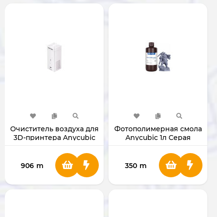
Очиститель воздуха для
Фотополимерная смола
3D-принтера Anycubic
Anycubic 1л Серая
906
m
350
m