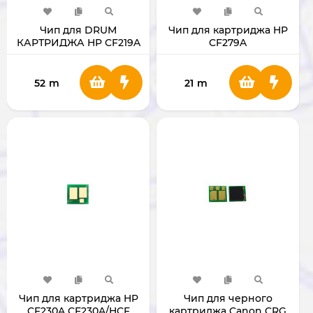
Чип для DRUM
Чип для картриджа HP
КАРТРИДЖА HP CF219A
CF279A
CANON 049/HP CF219
52
m
21
m
Чип для картриджа HP
Чип для черного
CF230A CF230A/HCF
картриджа Canon CRG