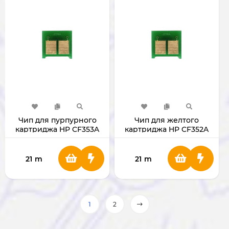
Чип для пурпурного
Чип для желтого
картриджа HP CF353A
картриджа HP CF352A
130А
130А
21
m
21
m
1
2