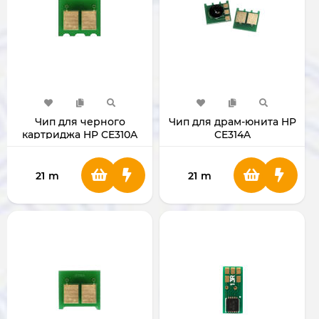
Чип для черного
Чип для драм-юнита HP
картриджа HP CE310A
CE314A
21
m
21
m