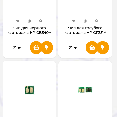
Чип для черного
Чип для голубого
картриджа HP CB540A
картриджа HP CF351A
130А
21
m
21
m