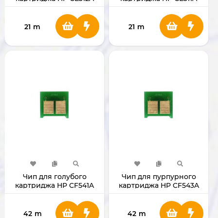
21
m
21
m
Чип для голубого
Чип для пурпурного
картриджа HP CF541A
картриджа HP CF543A
42
m
42
m