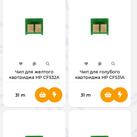
Чип для желтого
Чип для голубого
картриджа HP CF532A
картриджа HP CF531A
31
m
31
m