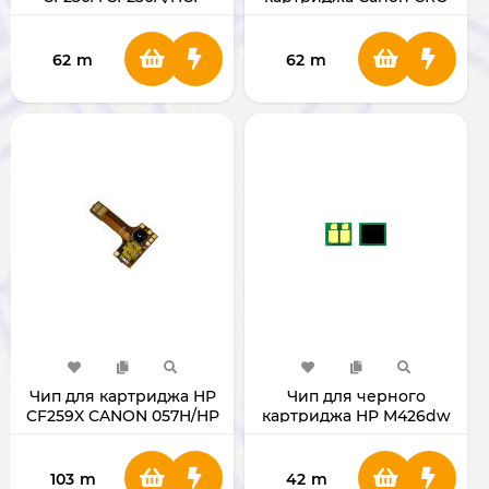
230A1-6 T
051/HP CF230
CRG051H/HP CF230X
62
m
62
m
Чип для картриджа HP
Чип для черного
CF259X CANON 057H/HP
картриджа HP M426dw
(052H/ CF226X) 052H/
CF226X
103
m
42
m