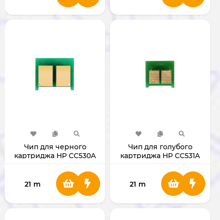
Чип для черного
Чип для голубого
картриджа HP CС530A
картриджа HP CC531A
СС530А
СС531A
21
m
21
m