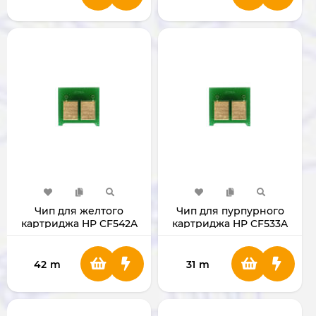
Чип для желтого
Чип для пурпурного
картриджа HP CF542A
картриджа HP CF533A
42
m
31
m