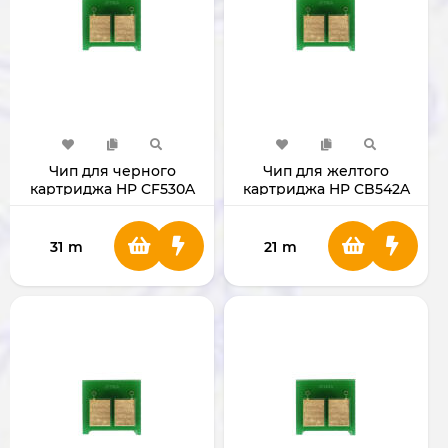
Чип для черного
Чип для желтого
картриджа HP CF530A
картриджа HP CB542A
31
m
21
m