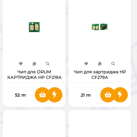
Чип для DRUM
Чип для картриджа HP
КАРТРИДЖА HP CF219A
CF279A
CANON 049/HP CF219
52
m
21
m