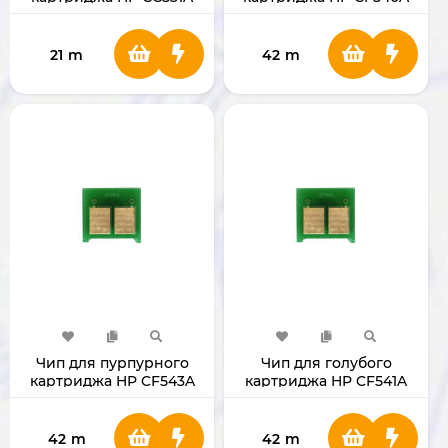
СС531A
21
m
42
m
Чип для пурпурного
Чип для голубого
картриджа HP CF543A
картриджа HP CF541A
42
m
42
m