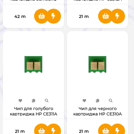
MLT-D111S
42
m
21
m
Чип для голубого
Чип для черного
картриджа HP CE311A
картриджа HP CE310A
21
m
21
m