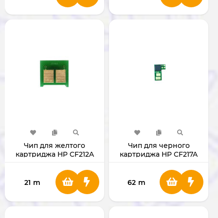
Чип для желтого
Чип для черного
картриджа HP CF212A
картриджа HP CF217A
(7AN4) CF217A/17A
21
m
62
m