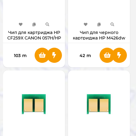
Чип для картриджа HP
Чип для черного
CF259X CANON 057H/HP
картриджа HP M426dw
(052H/ CF226X) 052H/
CF226X
103
m
42
m