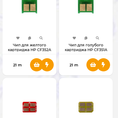
Чип для желтого
Чип для голубого
картриджа HP CF352A
картриджа HP CF351A
130А
130А
21
m
21
m