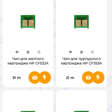
Чип для желтого
Чип для пурпурного
картриджа HP CF532A
картриджа HP CF353A
130А
31
m
21
m