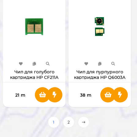
Чип для голубого
Чип для пурпурного
картриджа HP CF211A
картриджа HP Q6003A
21
m
38
m
1
2