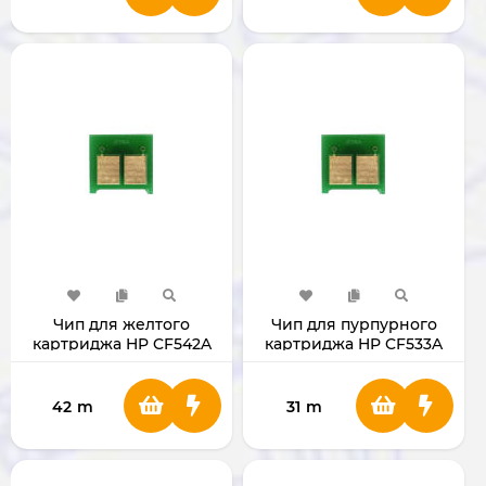
Чип для желтого
Чип для пурпурного
картриджа HP CF542A
картриджа HP CF533A
42
m
31
m