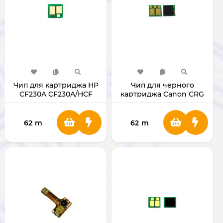
Чип для картриджа HP
Чип для черного
CF230A CF230A/HCF
картриджа Canon CRG
230A1-6 T
051/HP CF230
CRG051H/HP CF230X
62
m
62
m