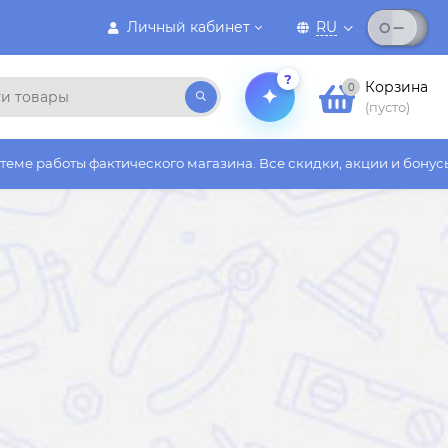
Личный кабинет
RU
?
Корзина
0
(пусто)
го магазина. Все скидки, акции и бонусы действуют только на 