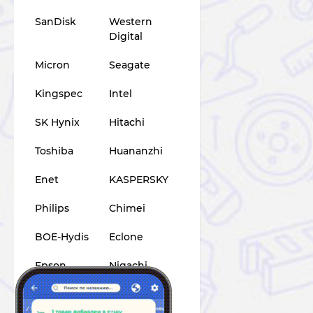
SanDisk
Western
Digital
Micron
Seagate
Kingspec
Intel
SK Hynix
Hitachi
Toshiba
Huananzhi
Enet
KASPERSKY
Philips
Chimei
BOE-Hydis
Eclone
Epson
Nigachi
Canon
Deli