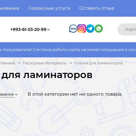
уживание
Сервисные услуги
Оставить отзыв
+993-61-53-20-99
 работы сайта не имеет отношения к системе работы фактическо
техника
Расходные Материалы
Пленка для ламинаторов
 для ламинаторов
В этой категории нет ни одного товара.
звание