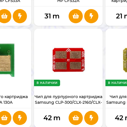
HP CF533A
HP CF532A
картри
31
m
21
В НАЛИЧИИ
В НАЛИЧИ
го картриджа
Чип для пурпурного картриджа
Чип для
A 130А
Samsung CLP-300/CLX-2160/CLX-
Samsung 
3160
CLP300/300N/CLX2161/3160N/3160FN
CLP300/300
42
m
42