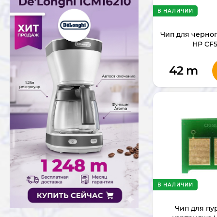
В НАЛИЧИИ
Чип для черно
HP CF
42
m
В НАЛИЧИИ
Чип для пу