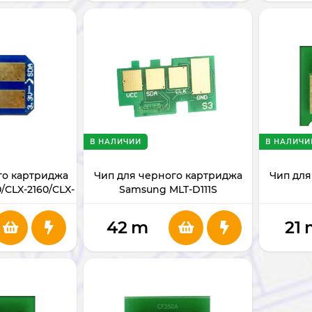
В НАЛИЧИИ
В НАЛИЧИ
го картриджа
Чип для черного картриджа
Чип для
/CLX-2160/CLX-
Samsung MLT-D111S
0
61/3160N/3160FN
42
m
21