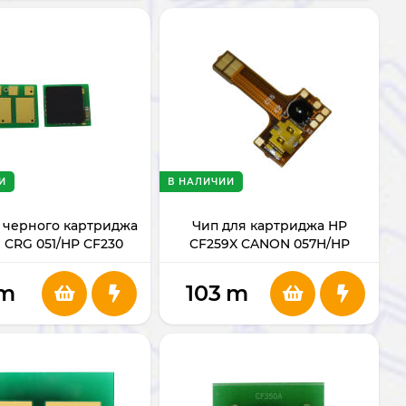
И
В НАЛИЧИИ
 черного картриджа
Чип для картриджа HP
 CRG 051/HP CF230
CF259X CANON 057H/HP
051H/HP CF230X
m
103
m