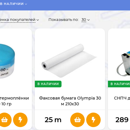
В НАЛИЧИИ
енка покупателей
Показывать по:
30
В НАЛИЧИИ
В НАЛИЧИ
 термоплёнки
Факсовая бумага Olympia 30
СНПЧ д
 10 гр
м 210х30
25
m
289