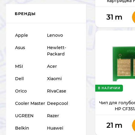
картриджа 
БРЕНДЫ
31
m
Apple
Lenovo
Asus
Hewlett-
Packard
MSI
Acer
Dell
Xiaomi
В НАЛИЧИИ
Orico
RivaCase
Чип для голубо
Cooler Master
Deepcool
HP CF351
UGREEN
Razer
21
m
Belkin
Huawei