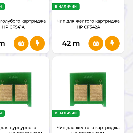
И
В НАЛИЧИИ
 голубого картриджа
Чип для желтого картриджа
HP CF541A
HP CF542A
m
42
m
И
В НАЛИЧИИ
 для пурпурного
Чип для желтого картриджа