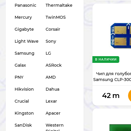
Panasonic
Thermaltake
Mercury
TwinMOS
Gigabyte
Corsair
Light Wave
Sony
Samsung
LG
В НАЛИЧИИ
Galax
ASRock
Чип для голубо
PNY
AMD
Samsung CLP-300
316
Hikvision
Dahua
CLP300/300N/CLX21
42
m
Crucial
Lexar
Kingston
Apacer
SanDisk
Western