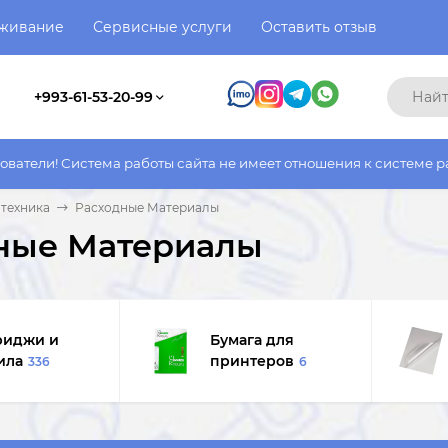
уживание
Сервисные услуги
Оставить отзыв
+993-61-53-20-99
оты сайта не имеет отношения к системе работы фактического м
техника
Расходные Материалы
ные Материалы
риджи и
Бумага для
ила
принтеров
336
6