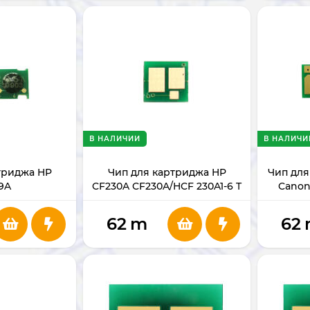
В НАЛИЧИИ
В НАЛИЧИ
триджа HP
Чип для картриджа HP
Чип для
9A
CF230A CF230A/HCF 230A1-6 T
Canon
CRG
62
m
62