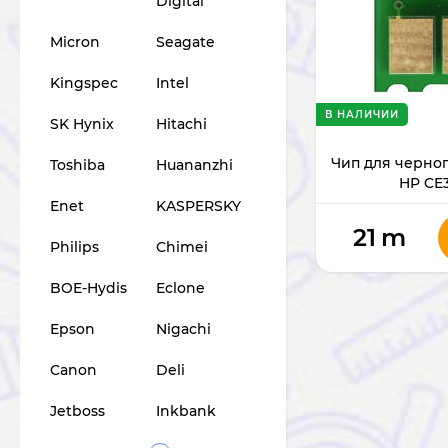
Digital
Micron
Seagate
Kingspec
Intel
В НАЛИЧИИ
SK Hynix
Hitachi
Чип для черно
Toshiba
Huananzhi
HP CE
Enet
KASPERSKY
21
m
Philips
Chimei
BOE-Hydis
Eclone
Epson
Nigachi
Canon
Deli
Jetboss
Inkbank