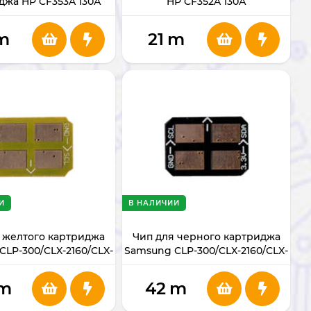
джа HP CF353A 130А
HP CF352A 130А
m
21
m
И
В НАЛИЧИИ
 желтого картриджа
Чип для черного картриджа
CLP-300/CLX-2160/CLX-
Samsung CLP-300/CLX-2160/CLX-
3160
3160
N/CLX2161/3160N/3160FN
CLP300/300N/CLX2161/3160N/3160FN
m
42
m