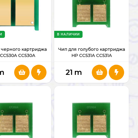
И
В НАЛИЧИИ
 черного картриджа
Чип для голубого картриджа
 CС530A СС530А
HP CC531A СС531A
m
21
m