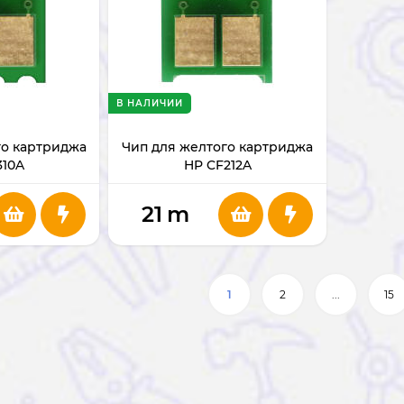
В НАЛИЧИИ
го картриджа
Чип для желтого картриджа
310A
HP CF212A
21
m
1
2
...
15