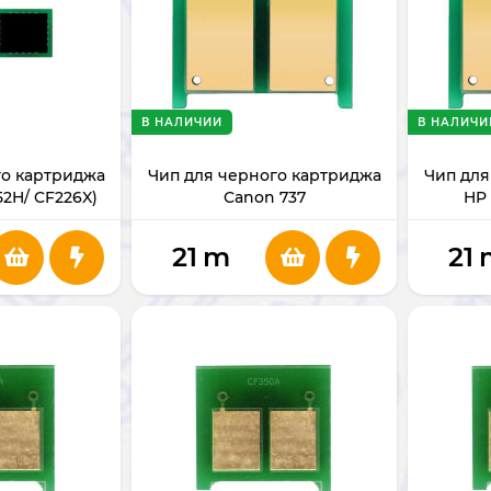
В НАЛИЧИИ
В НАЛИЧИ
го картриджа
Чип для черного картриджа
Чип для
2H/ CF226X)
Canon 737
HP
F226X
21
m
21