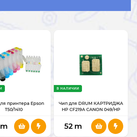
И
В НАЛИЧИИ
ля принтера Epson
Чип для DRUM КАРТРИДЖА
T50/1410
HP CF219A CANON 049/HP
CF219
m
52
m