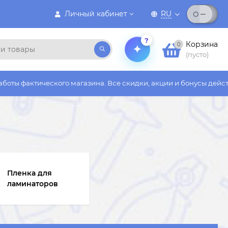
Личный кабинет
RU
?
Корзина
0
(пусто)
агазина. Все скидки, акции и бонусы действуют только на сайт
Пленка для
ламинаторов