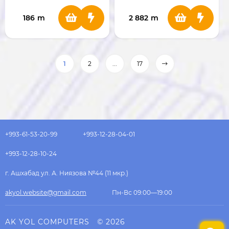
186
m
2 882
m
1
2
...
17
+993-61-53-20-99
+993-12-28-04-01
+993-12-28-10-24
г. Ашхабад ул. А. Ниязова №44 (11 мкр.)
akyol.website@gmail.com
Пн-Вс 09:00—19:00
AK YOL COMPUTERS
© 2026