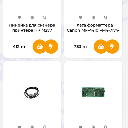
Линейка для сканера
Плата форматтера
принтера HP M277
Canon MF-4410 FM4-7174-
000000
412
m
783
m