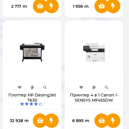
2 717
m
1 956
m
Плоттер HP DesingJet
Принтер 4 в 1 Canon i-
T630
SENSYS MF455DW
1
32 928
m
6 895
m