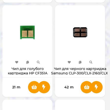
Чип для голубого
Чип для черного картриджа
картриджа HP CF351A
Samsung CLP-300/CLX-2160/CLX-
130А
3160
CLP300/300N/CLX2161/3160N/3160F
21
m
42
m