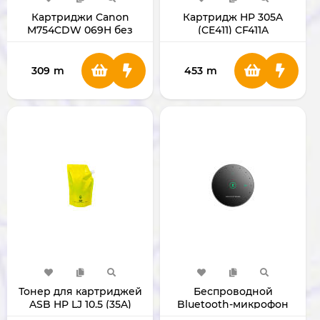
Картриджи Canon
Картридж HP 305A
M754CDW 069H без
(CE411) CF411A
чипа - Голубой,
Розовый, Желтый,
Черный
309
m
453
m
Тонер для картриджей
Беспроводной
ASB HP LJ 10.5 (35A)
Bluetooth-микрофон
Adatoner (1 кг)
Grandstream GMD1208