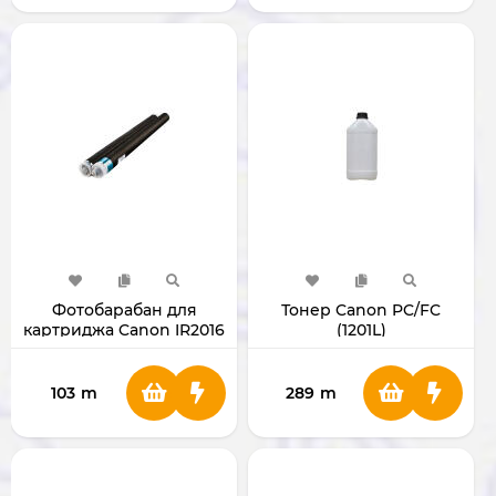
Фотобарабан для
Тонер Canon PC/FC
картриджа Canon IR2016
(1201L)
103
m
289
m