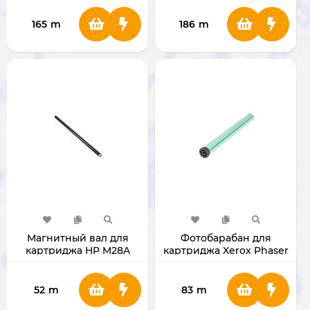
165
m
186
m
Магнитный вал для
Фотобарабан для
картриджа HP M28A
картриджа Xerox Phaser
CF244A/CF248A
3100
52
m
83
m