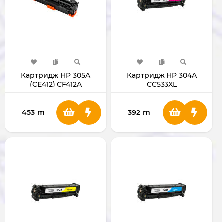
Картридж HP 305A
Картридж HP 304A
(CE412) CF412A
CC533XL
453
m
392
m