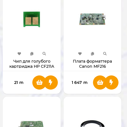
Чип для голубого
Плата форматтера
картриджа HP CF211A
Canon MF216
21
m
1 647
m