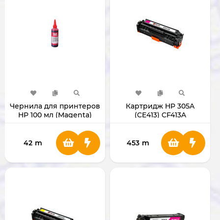
Чернила для принтеров
Картридж HP 305A
HP 100 мл (Magenta)
(CE413) CF413A
INKHP100MM
42
m
453
m