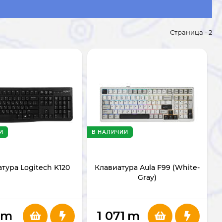
Страница - 2
И
В НАЛИЧИИ
тура Logitech K120
Клавиатура Aula F99 (White-
Gray)
m
1 071
m