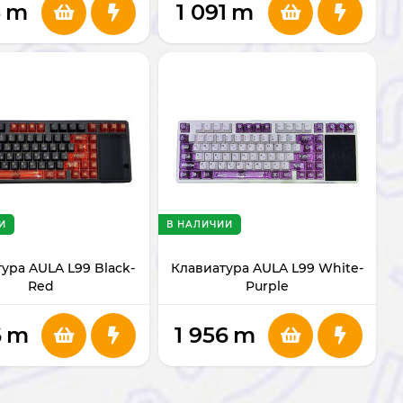
5
m
1 091
m
И
В НАЛИЧИИ
ура AULA L99 Black-
Клавиатура AULA L99 White-
Red
Purple
6
m
1 956
m