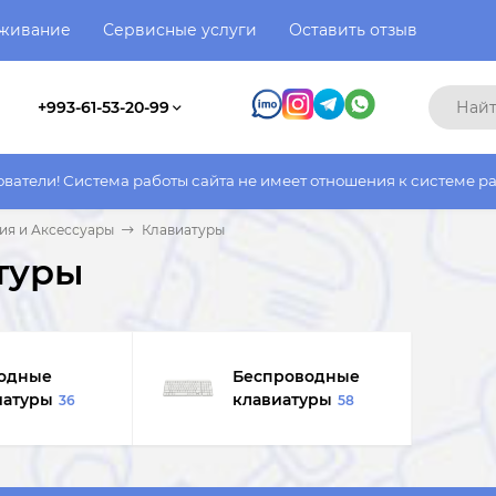
уживание
Сервисные услуги
Оставить отзыв
+993-61-53-20-99
ы сайта не имеет отношения к системе работы фактического маг
ия и Аксессуары
Клавиатуры
туры
одные
Беспроводные
иатуры
клавиатуры
36
58