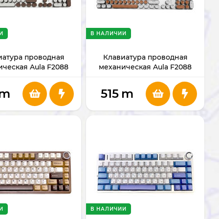
И
В НАЛИЧИИ
иатура проводная
Клавиатура проводная
ческая Aula F2088
механическая Aula F2088
White-Brown)
(White-Orange)
m
515
m
И
В НАЛИЧИИ