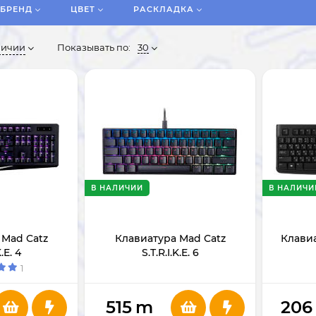
БРЕНД
ЦВЕТ
РАСКЛАДКА
личии
Показывать по:
30
В НАЛИЧИИ
В НАЛИЧИ
 Mad Catz
Клавиатура Mad Catz
Клавиа
K.E. 4
S.T.R.I.K.E. 6
1
515
m
206