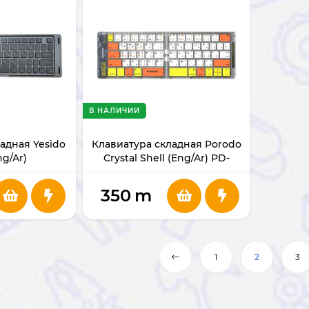
В НАЛИЧИИ
адная Yesido
Клавиатура складная Porodo
ng/Ar)
Crystal Shell (Eng/Ar) PD-
ETK03-WH
350
m
1
2
3