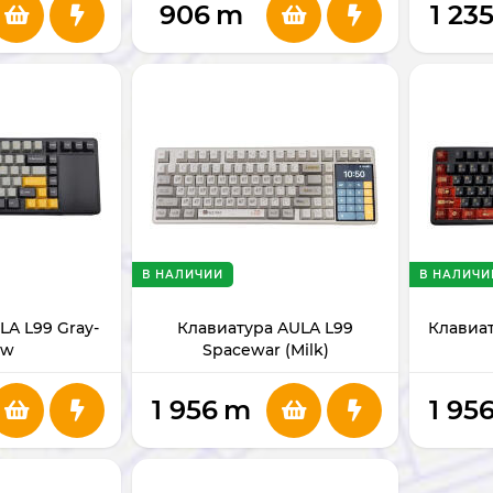
906
m
1 23
В НАЛИЧИИ
В НАЛИЧИ
LA L99 Gray-
Клавиатура AULA L99
Клавиат
ow
Spacewar (Milk)
1 956
m
1 95