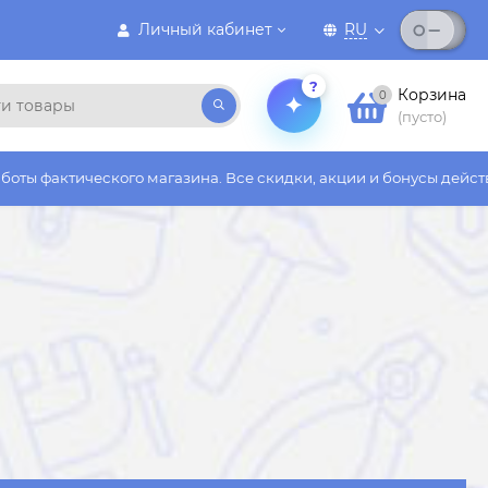
Личный кабинет
RU
?
Корзина
0
(пусто)
азина. Все скидки, акции и бонусы действуют только на сайте