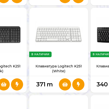
В НАЛИЧИИ
В НАЛИЧИ
gitech K251
Клавиатура Logitech K251
Клавиа
k)
(White)
371
m
340