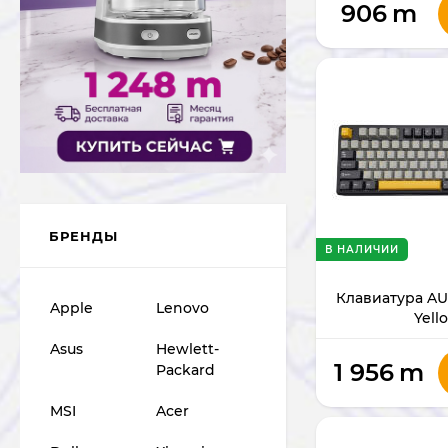
906
m
БРЕНДЫ
В НАЛИЧИИ
Клавиатура AU
Apple
Lenovo
Yell
Asus
Hewlett-
1 956
m
Packard
MSI
Acer