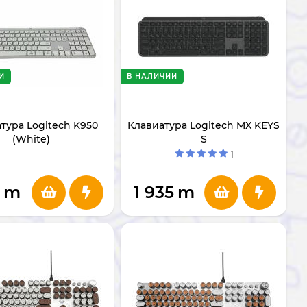
И
В НАЛИЧИИ
тура Logitech K950
Клавиатура Logitech MX KEYS
(White)
S
1
m
1 935
m