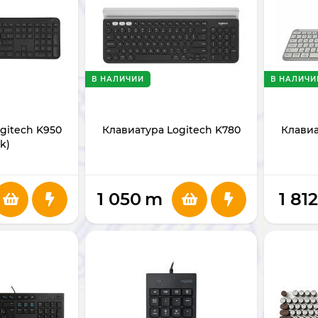
В НАЛИЧИИ
В НАЛИЧИ
gitech K950
Клавиатура Logitech K780
Клавиа
k)
1 050
m
1 812