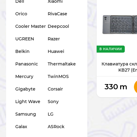
Dell
Xiaomi
Orico
RivaCase
Cooler Master
Deepcool
UGREEN
Razer
В НАЛИЧИИ
Belkin
Huawei
Клавиатура скл
Panasonic
Thermaltake
KB27 (E
Mercury
TwinMOS
330
m
Gigabyte
Corsair
Light Wave
Sony
Samsung
LG
Galax
ASRock