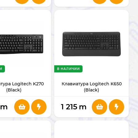
И
В НАЛИЧИИ
тура Logitech K270
Клавиатура Logitech K650
(Black)
(Black)
m
1 215
m