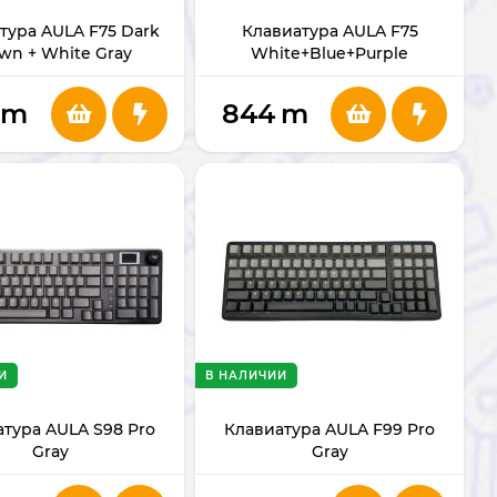
тура AULA F75 Dark
Клавиатура AULA F75
wn + White Gray
White+Blue+Purple
m
844
m
И
В НАЛИЧИИ
тура AULA S98 Pro
Клавиатура AULA F99 Pro
Gray
Gray