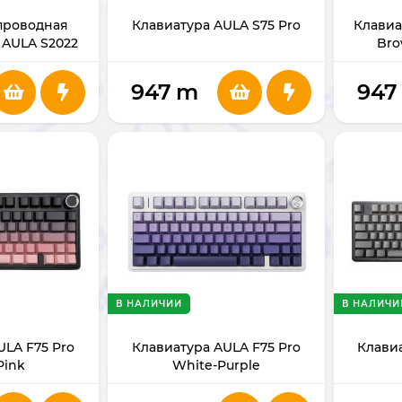
проводная
Клавиатура AULA S75 Pro
Клавиа
 AULA S2022
Bro
k)
947
m
947
В НАЛИЧИИ
В НАЛИЧИ
ULA F75 Pro
Клавиатура AULA F75 Pro
Клавиа
Pink
White-Purple