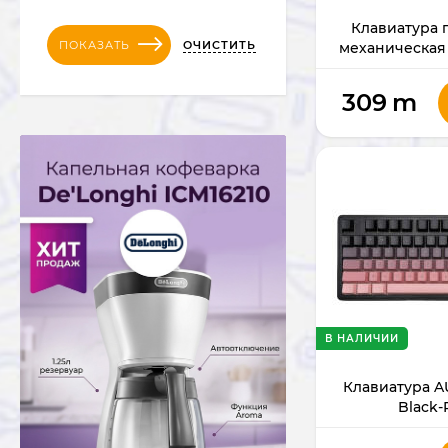
Клавиатура 
ОЧИСТИТЬ
ПОКАЗАТЬ
механическая
(Blac
309
m
В НАЛИЧИИ
Клавиатура A
Black-