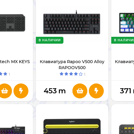
В НАЛИЧИИ
В НАЛИЧИ
itech MX KEYS
Клавиатура Rapoo V500 Alloy
Клавиату
RAPOOV500
1
1
453
m
371