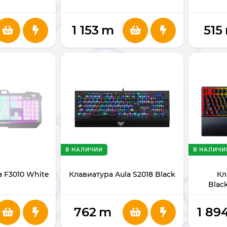
1 153
m
515
В НАЛИЧИИ
В НАЛИЧИ
a F3010 White
Клавиатура Aula S2018 Black
Кл
Blac
Switch)
762
m
1 89