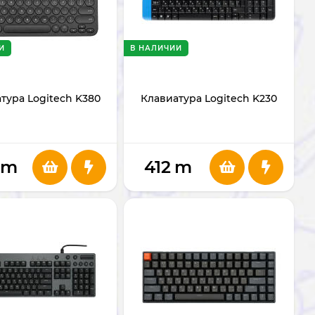
И
В НАЛИЧИИ
тура Logitech K380
Клавиатура Logitech K230
m
412
m