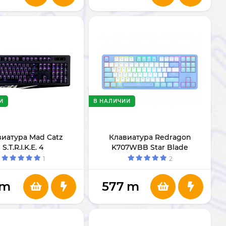
И
В НАЛИЧИИ
иатура Mad Catz
Клавиатура Redragon
S.T.R.I.K.E. 4
K707WBB Star Blade
1
2
m
577
m