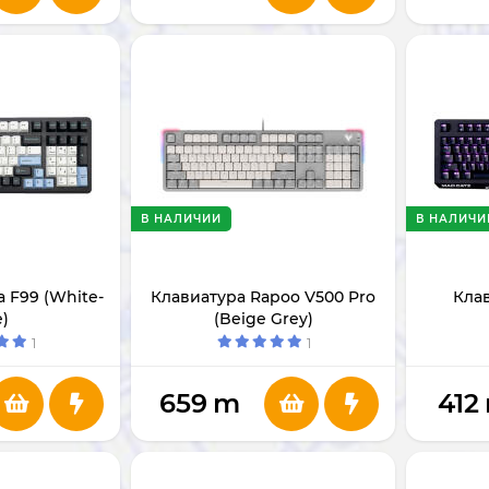
В НАЛИЧИИ
В НАЛИЧИ
a F99 (White-
Клавиатура Rapoo V500 Pro
Клав
e)
(Beige Grey)
1
1
659
m
412