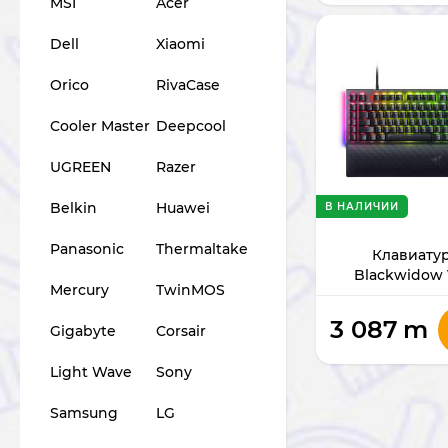
MSI
Acer
Dell
Xiaomi
Orico
RivaCase
Cooler Master
Deepcool
UGREEN
Razer
Belkin
Huawei
В НАЛИЧИИ
Panasonic
Thermaltake
Клавиатур
Blackwidow 
Mercury
TwinMOS
Switch) RZ03-0
3 087
m
Gigabyte
Corsair
Light Wave
Sony
Samsung
LG