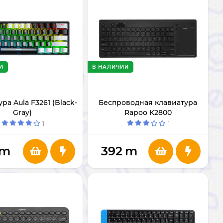
И
В НАЛИЧИИ
ра Aula F3261 (Black-
Беспроводная клавиатура
Gray)
Rapoo K2800
1
1
m
392
m