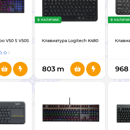
В НАЛИЧИИ
В НАЛИЧИ
oo V50 S V50S
Клавиатура Logitech K480
Клавиа
1
803
m
968