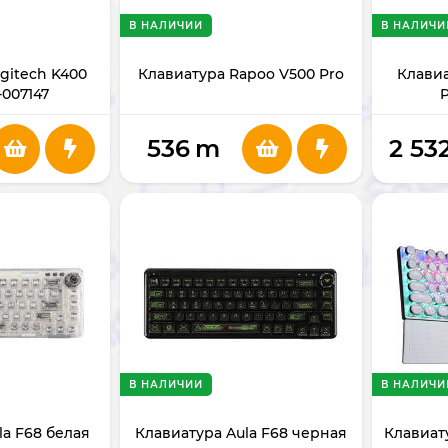
В НАЛИЧИИ
В НАЛИЧИ
gitech K400
Клавиатура Rapoo V500 Pro
Клавиа
-007147
536
m
2 53
В НАЛИЧИИ
В НАЛИЧИ
la F68 белая
Клавиатура Aula F68 черная
Клавиат