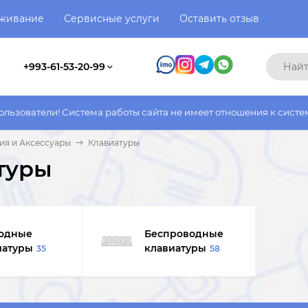
уживание
Сервисные услуги
Оставить отзыв
+993-61-53-20-99
работы сайта не имеет отношения к системе работы фактическог
ия и Аксессуары
Клавиатуры
туры
одные
Беспроводные
иатуры
клавиатуры
35
58