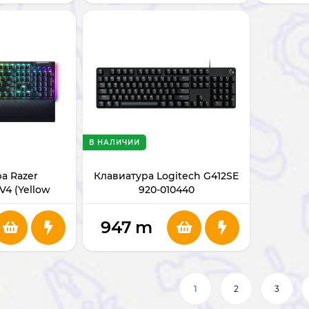
В НАЛИЧИИ
а Razer
Клавиатура Logitech G412SE
V4 (Yellow
920-010440
4701800-R3M1
947
m
1
2
3