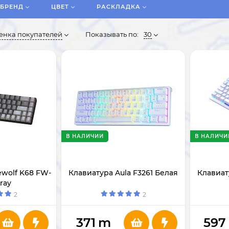
БРЕНД
ЦВЕТ
РАСКЛАДКА
енка покупателей
Показывать по:
30
В НАЛИЧИИ
В НАЛИЧИ
ewolf K68 FW-
Клавиатура Aula F3261 Белая
Клавиат
ray
2
2
371
m
597