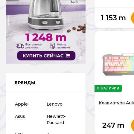
1 153
m
БРЕНДЫ
В НАЛИЧИИ
Клавиатура Aul
Apple
Lenovo
Asus
Hewlett-
Packard
247
m