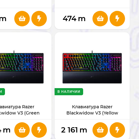
m
474
m
И
В НАЛИЧИИ
авиатура Razer
Клавиатура Razer
kwidow V3 (Green
Blackwidow V3 (Yellow
 RZ03-03540100-R3M1
Switch) RZ03-03541900-R3M1
4
m
2 161
m