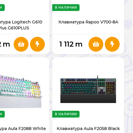
И
В НАЛИЧИИ
тура Logitech G610
Клавиатура Rapoo V700-8A
Plus G610PLUS
2
m
1 112
m
И
В НАЛИЧИИ
ура Aula F2088 White
Клавиатура Aula F2058 Black