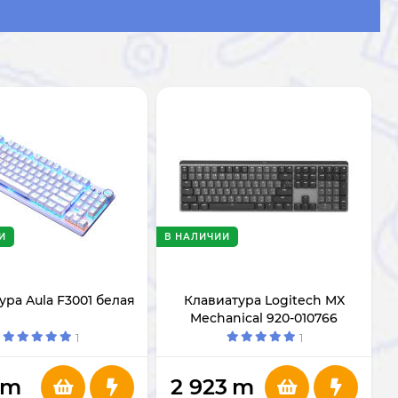
И
В НАЛИЧИИ
ура Aula F3001 белая
Клавиатура Logitech MX
Mechanical 920-010766
1
1
m
2 923
m