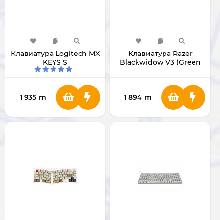
Клавиатура Logitech MX
Клавиатура Razer
KEYS S
Blackwidow V3 (Green
1
Switch) RZ03-03540100-
R3M1
1 935
m
1 894
m