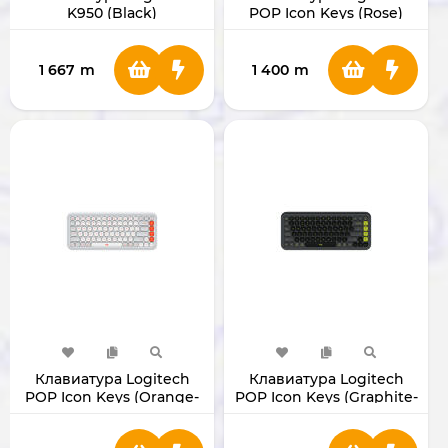
K950 (Black)
POP Icon Keys (Rose)
1 667
m
1 400
m
Клавиатура Logitech
Клавиатура Logitech
POP Icon Keys (Orange-
POP Icon Keys (Graphite-
White)
Green)