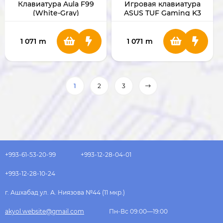
Клавиатура Aula F99
Игровая клавиатура
(White-Gray)
ASUS TUF Gaming K3
Gen II (RA07)
1 071
m
1 071
m
1
2
3
+993-61-53-20-99
+993-12-28-04-01
+993-12-28-10-24
г. Ашхабад ул. А. Ниязова №44 (11 мкр.)
akyol.website@gmail.com
Пн-Вс 09:00—19:00