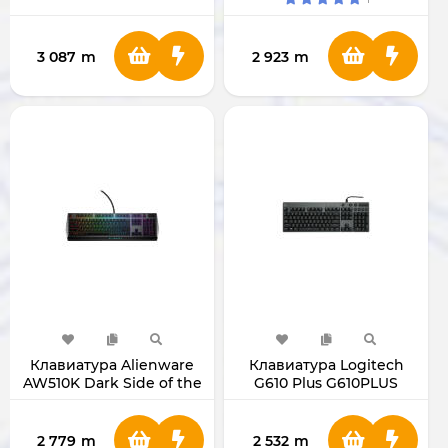
Switch) RZ03-04701800-
R3M1
3 087
m
2 923
m
Клавиатура Alienware
Клавиатура Logitech
AW510K Dark Side of the
G610 Plus G610PLUS
Moon
2 779
m
2 532
m