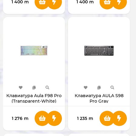
1 400
m
1 400
m
Клавиатура Aula F98 Pro
Клавиатура AULA S98
(Transparent-White)
Pro Gray
1 276
m
1 235
m