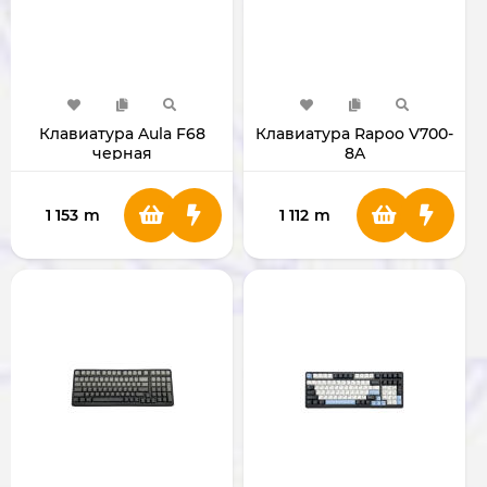
Клавиатура Aula F68
Клавиатура Rapoo V700-
черная
8A
1 153
m
1 112
m