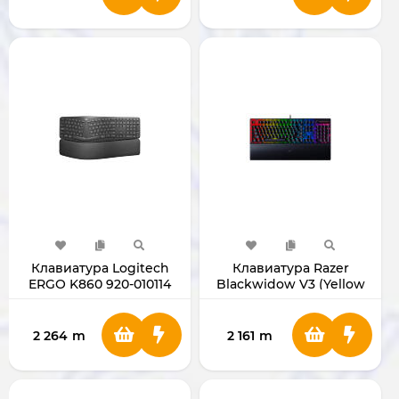
Клавиатура Logitech
Клавиатура Razer
ERGO K860 920-010114
Blackwidow V3 (Yellow
Switch) RZ03-03541900-
R3M1
2 264
m
2 161
m