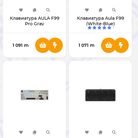
Клавиатура AULA F99
Клавиатура Aula F99
Pro Gray
(White-Blue)
1
1 091
m
1 071
m