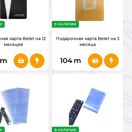
И
В НАЛИЧИИ
ая карта Belet на 12
Подарочная карта Belet на 3
месяцев
месяца
m
104
m
И
В НАЛИЧИИ