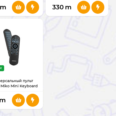
m
330
m
И
ерсальный пульт
 Miko Mini Keyboard
PDAMX6BK
m