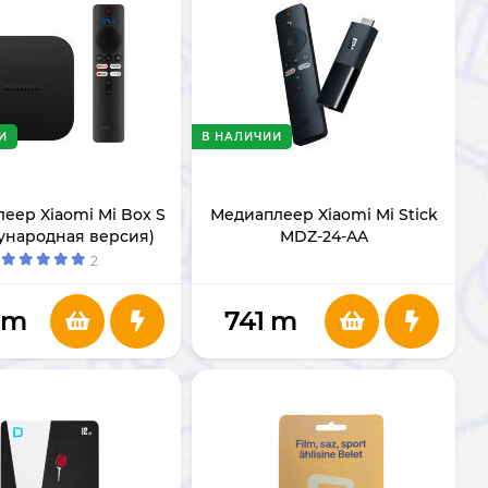
И
В НАЛИЧИИ
еер Xiaomi Mi Box S
Медиаплеер Xiaomi Mi Stick
ународная версия)
MDZ-24-AA
Z-28-Aa Gen 2
2
m
741
m