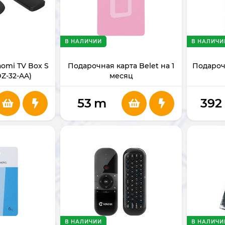
В НАЛИЧИИ
В НАЛИЧИ
omi TV Box S
Подарочная карта Belet на 1
Подарочн
Z-32-AA)
месяц
53
m
392
В НАЛИЧИИ
В НАЛИЧИ