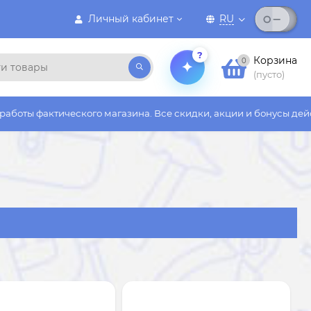
Личный кабинет
RU
?
Корзина
0
(пусто)
зина. Все скидки, акции и бонусы действуют только на сайте