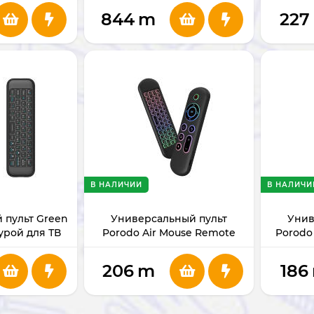
844
m
227
В НАЛИЧИИ
В НАЛИЧИ
 пульт Green
Универсальный пульт
Унив
турой для ТВ
Porodo Air Mouse Remote
Porodo
Mini Keyboard PD-ARMKB-BK
206
m
186