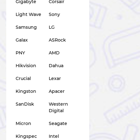
Gigabyte
Corsair
Light Wave
Sony
Samsung
LG
Galax
ASRock
PNY
AMD
Hikvision
Dahua
Crucial
Lexar
Kingston
Apacer
SanDisk
Western
Digital
Micron
Seagate
Kingspec
Intel