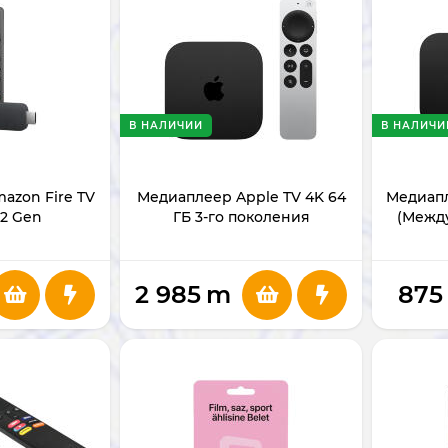
В НАЛИЧИИ
В НАЛИЧИ
azon Fire TV
Медиаплеер Apple TV 4K 64
Медиапл
 2 Gen
ГБ 3-го поколения
(Межд
MD
2 985
m
875