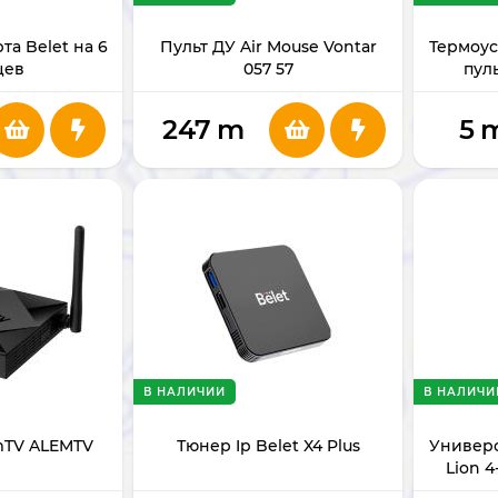
та Belet на 6
Пульт ДУ Air Mouse Vontar
Термоус
цев
057 57
пуль
247
m
5
В НАЛИЧИИ
В НАЛИЧИ
mTV ALEMTV
Тюнер Ip Belet X4 Plus
Универс
Lion 4