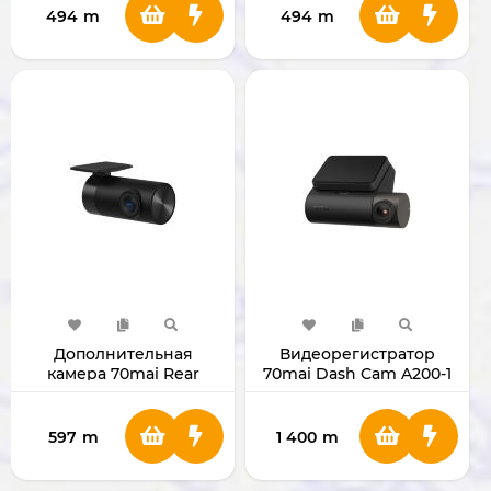
494
m
494
m
Дополнительная
Видеорегистратор
камера 70mai Rear
70mai Dash Cam A200-1
Camera RC12
Set
597
m
1 400
m