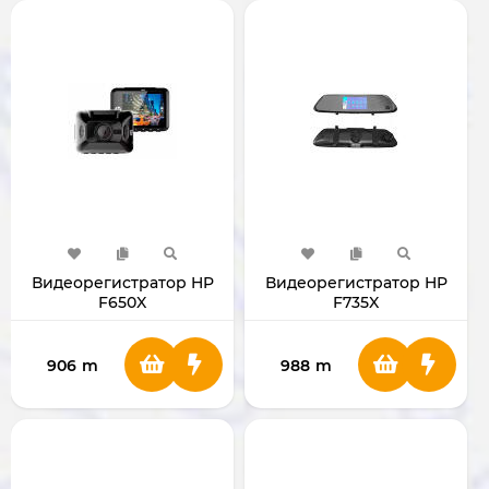
Видеорегистратор HP
Видеорегистратор HP
F650X
F735X
906
m
988
m