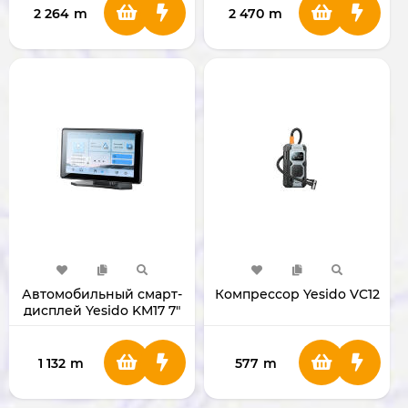
2 264
m
2 470
m
Автомобильный смарт-
Компрессор Yesido VC12
дисплей Yesido KM17 7"
1 132
m
577
m