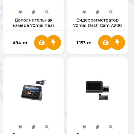
Дополнительная
Видеорегистратор
камера 70mai Rear
70mai Dash Cam A200
Camera RC22
494
m
1 153
m