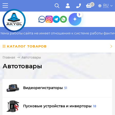
0
RU
?
работы сайта не имеет отношения к системе работы фактическог
КАТАЛОГ ТОВАРОВ
Главная
Автотовары
Автотовары
Видеорегистраторы
51
Пусковые устройства и инверторы
18