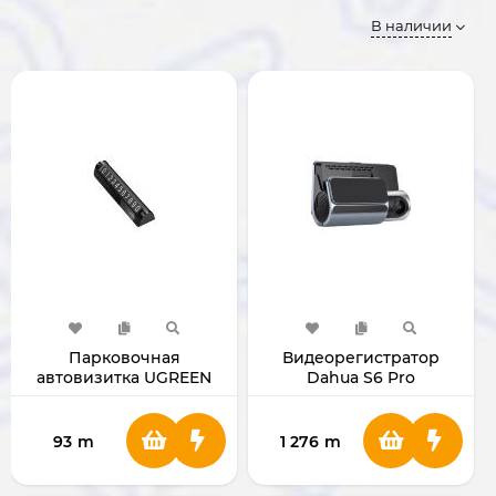
В наличии
Парковочная
Видеорегистратор
автовизитка UGREEN
Dahua S6 Pro
LP178 (60326)
93
m
1 276
m