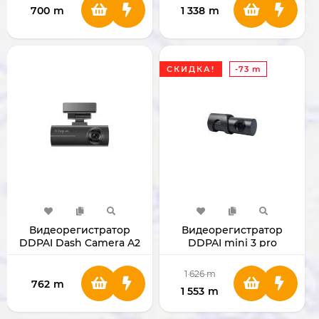
700
m
1 338
m
СКИДКА!
-73 m
Видеорегистратор
Видеорегистратор
DDPAI Dash Camera A2
DDPAI mini 3 pro
1 626
m
762
m
1 553
m