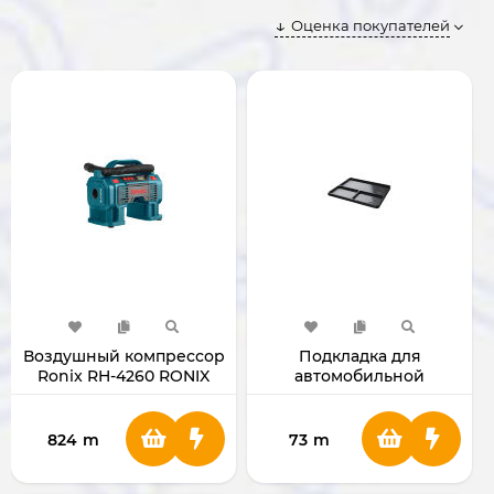
Оценка покупателей
Воздушный компрессор
Подкладка для
Ronix RH-4260 RONIX
автомобильной
консоли Ugreen LP248
(80540)
824
m
73
m