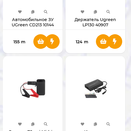
Автомобильное ЗУ
Держатель Ugreen
UGreen CD213 10144
LP130 40907
(QC/SCP)
155
m
124
m