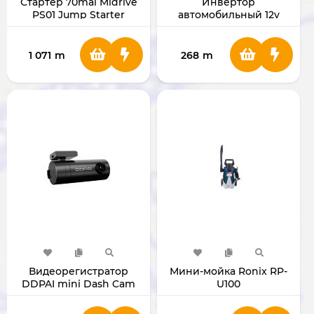
Стартер 70mai Midrive
Инвертор
PS01 Jump Starter
автомобильный 12v
-220v ACUC12V
1 071
m
268
m
Видеорегистратор
Мини-мойка Ronix RP-
DDPAI mini Dash Cam
U100
Mini