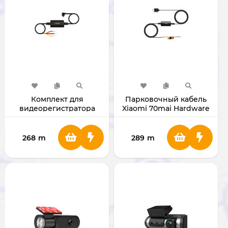
Комплект для
Парковочный кабель
видеорегистратора
Xiaomi 70mai Hardware
Xiaomi 70mai kit UP02
Kit UP03 (Type-C)
microUSB
268
m
289
m