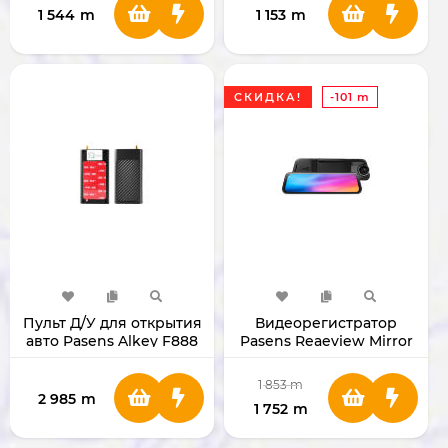
1 544
m
1 153
m
СКИДКА!
-101 m
Пульт Д/У для открытия
Видеорегистратор
авто Pasens Alkey F888
Pasens Reaeview Mirror
G688 MAX (Wi-Fi)
1 853
m
2 985
m
1 752
m