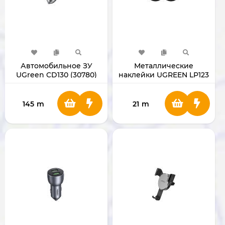
Автомобильное ЗУ
Металлические
UGreen CD130 (30780)
наклейки UGREEN LP123
(PD/QC)
30836
145
m
21
m