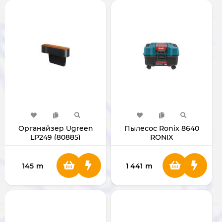
Органайзер Ugreen
Пылесос Ronix 8640
LP249 (80885)
RONIX
145
m
1 441
m