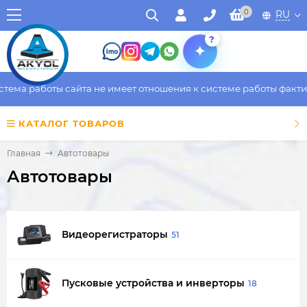
0
RU
?
работы сайта не имеет отношения к системе работы фактическог
КАТАЛОГ ТОВАРОВ
Главная
Автотовары
Автотовары
Видеорегистраторы
51
Пусковые устройства и инверторы
18