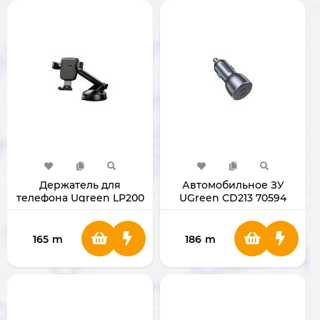
Держатель для
Автомобильное ЗУ
телефона Ugreen LP200
UGreen CD213 70594
60990B
(PD/QC/SCP)
165
m
186
m