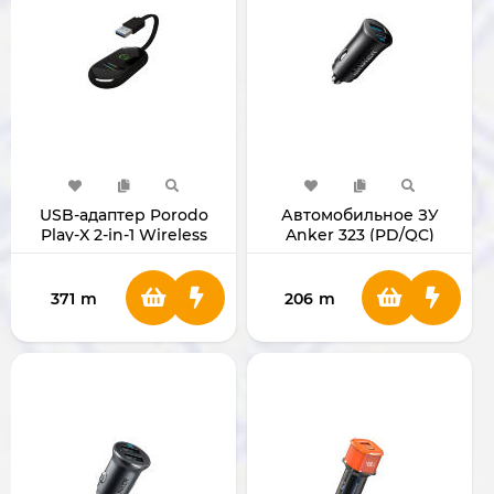
USB-адаптер Porodo
Автомобильное ЗУ
Play-X 2-in-1 Wireless
Anker 323 (PD/QC)
CarPlay & Android Auto
Adapter PDCRPLYS7BK
371
m
206
m