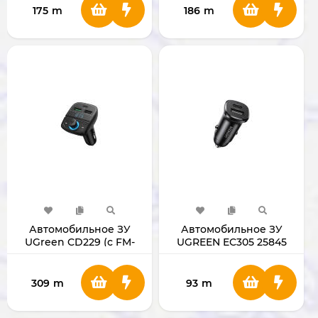
175
m
186
m
Автомобильное ЗУ
Автомобильное ЗУ
UGreen CD229 (c FM-
UGREEN EC305 25845
передатчиком) [80910]
309
m
93
m