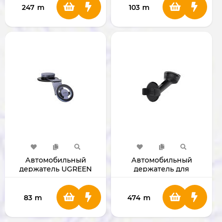
247
m
103
m
Автомобильный
Автомобильный
держатель UGREEN
держатель для
LP865 45577
смартфона Belkin Car
Universal Mount
83
m
474
m