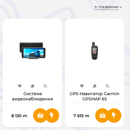
Название
Cистема
GPS-Навигатор Garmin
видеонаблюдения
GPSMAP 65
Pasens D988
8 130
m
7 615
m