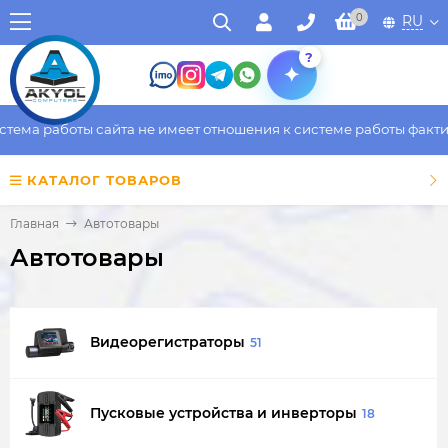
0
RU
?
работы сайта не имеет отношения к системе работы фактическог
КАТАЛОГ ТОВАРОВ
Главная
Автотовары
Автотовары
Видеорегистраторы
51
Пусковые устройства и инверторы
18