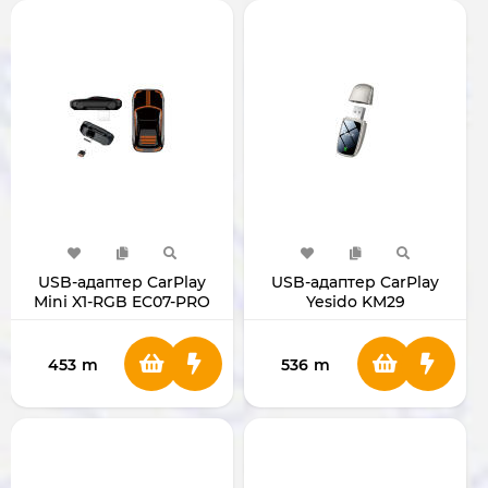
USB-адаптер CarPlay
USB-адаптер CarPlay
Mini X1-RGB EC07-PRO
Yesido KM29
453
m
536
m