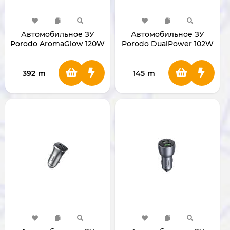
Автомобильное ЗУ
Автомобильное ЗУ
Porodo AromaGlow 120W
Porodo DualPower 102W
Fast Car Charger
PDFWCH085BK
PDCHD120WBK
392
m
145
m