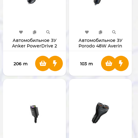
Автомобильное ЗУ
Автомобильное ЗУ
Anker PowerDrive 2
Porodo 48W Averin
Alloy
Multi-Port
PDCCR48WOG
206
m
103
m