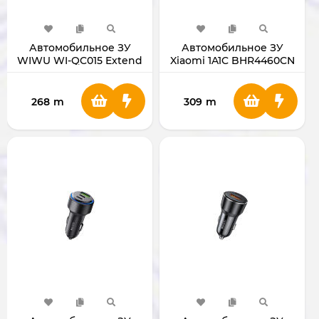
Автомобильное ЗУ
Автомобильное ЗУ
WIWU WI-QC015 Extend
Xiaomi 1A1C BHR4460CN
120W Black
(PD/QC/FCP)
268
m
309
m