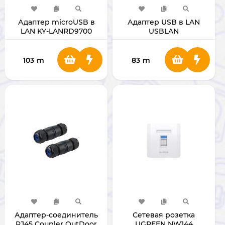
Адаптер microUSB в
Адаптер USB в LAN
LAN KY-LANRD9700
USBLAN
103
m
83
m
Адаптер-соединитель
Сетевая розетка
RJ45 Coupler OutDoor
UGREEN NW144