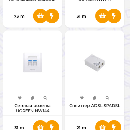
RJ45/RJ11 80180
73
m
31
m
Сетевая розетка
Сплиттер ADSL SPADSL
UGREEN NW144
RJ45/RJ11 80182
31
m
21
m