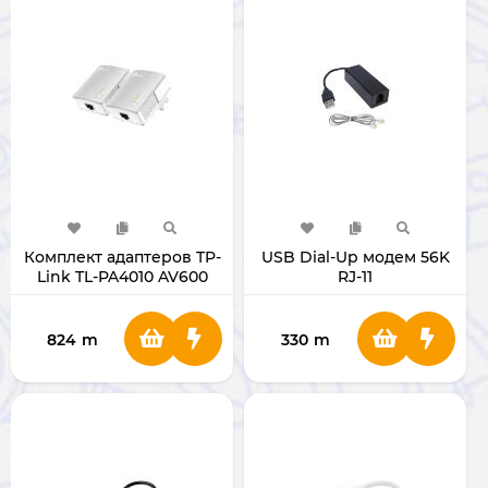
Комплект адаптеров TP-
USB Dial-Up модем 56K
Link TL-PA4010 AV600
RJ-11
824
m
330
m