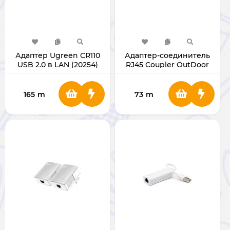
Адаптер Ugreen CR110
Адаптер-соединитель
USB 2.0 в LAN (20254)
RJ45 Coupler OutDoor
165
m
73
m