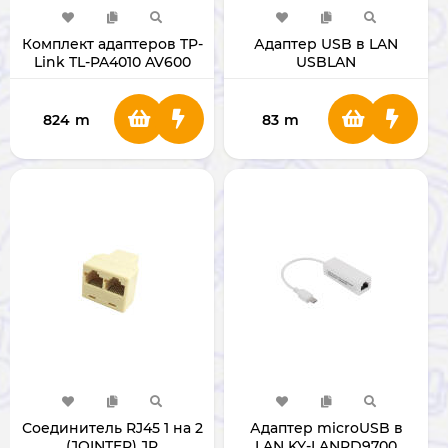
Комплект адаптеров TP-
Адаптер USB в LAN
Link TL-PA4010 AV600
USBLAN
824
m
83
m
Соединитель RJ45 1 на 2
Адаптер microUSB в
(JOINTER) JR
LAN KY-LANRD9700