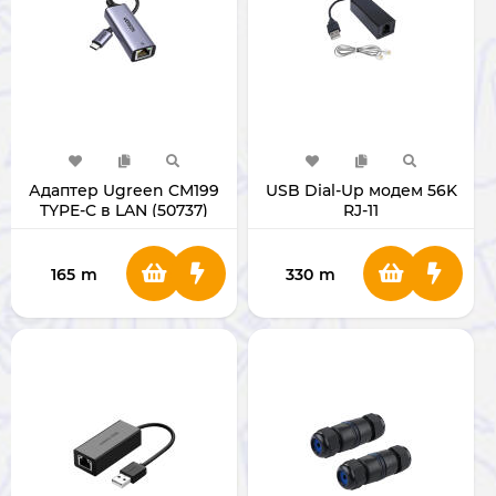
Адаптер Ugreen CM199
USB Dial-Up модем 56K
TYPE-C в LAN (50737)
RJ-11
165
m
330
m