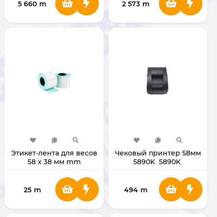
5 660
m
2 573
m
Этикет-лента для весов
Чековый принтер 58мм
58 х 38 мм mm
5890K 5890K
25
m
494
m