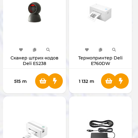
Сканер штрих-кодов
Термопринтер Deli
Deli ES238
E760DW
515
m
1 132
m