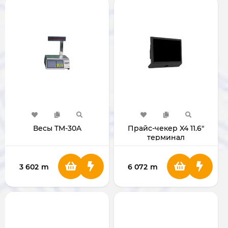
Весы TM-30A
Прайс-чекер X4 11.6"
терминал
самообслуживания
Android 11
3 602
m
6 072
m