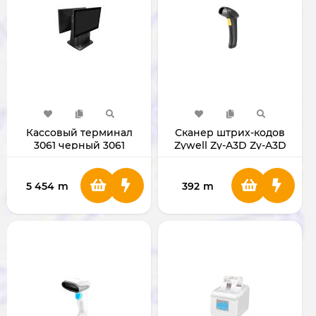
Кассовый терминал
Сканер штрих-кодов
3061 черный 3061
Zywell Zy-A3D Zy-A3D
5 454
m
392
m