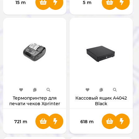
15
m
5
m
Термопринтер для
Кассовый ящик A4042
печати чеков Xprinter
Black
XP-P201A
721
m
618
m