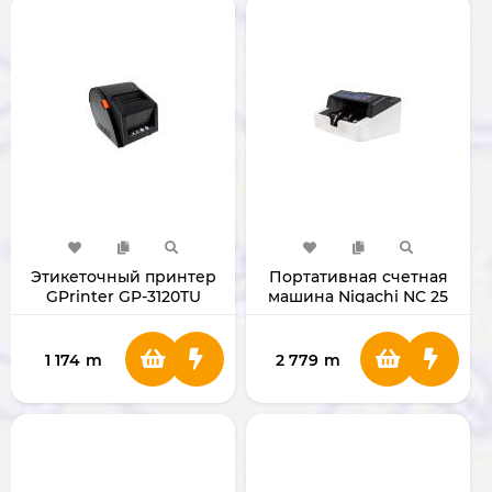
Этикеточный принтер
Портативная счетная
GPrinter GP-3120TU
машина Nigachi NC 25
NC25
1 174
m
2 779
m