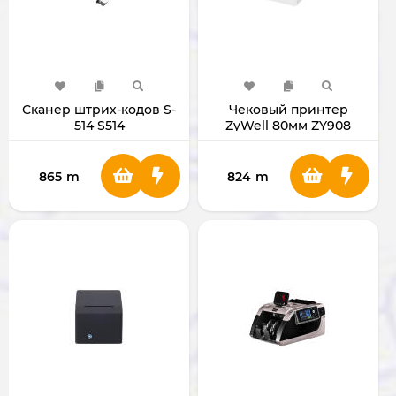
Сканер штрих-кодов S-
Чековый принтер
514 S514
ZyWell 80мм ZY908
ZY908
865
m
824
m