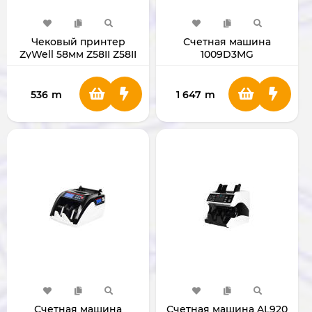
Чековый принтер
Счетная машина
ZyWell 58мм Z58II Z58II
1009D3MG
536
m
1 647
m
Счетная машина
Счетная машина AL920