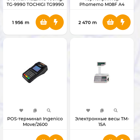
TG-9990 TOCHIGI TG9990
Phomemo M08F A4
1 956
m
2 470
m
POS-терминал Ingenico
Электронные весы TM-
Move/2600
15A