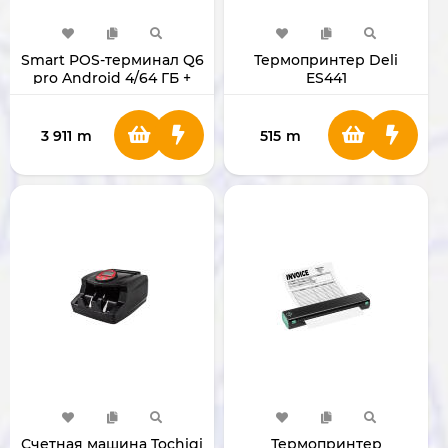
Smart POS-терминал Q6
Термопринтер Deli
pro Android 4/64 ГБ +
ES441
термопринтер
3 911
m
515
m
Счетная машина Tochigi
Термопринтер