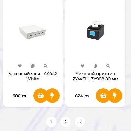
Кассовый ящик A4042
Чековый принтер
White
ZYWELL ZY908 80 мм
680
m
824
m
1
2