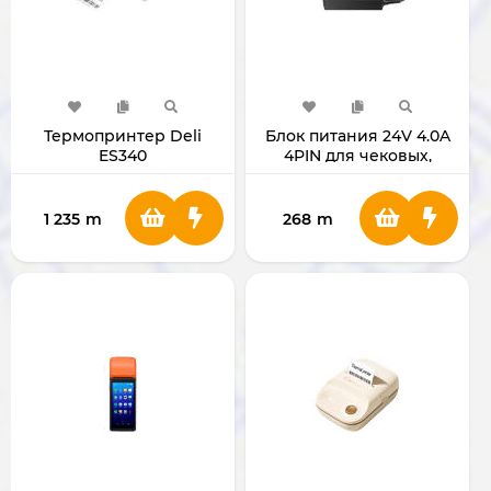
Термопринтер Deli
Блок питания 24V 4.0A
ES340
4PIN для чековых,
матричных и POS-
принтеров
1 235
m
268
m