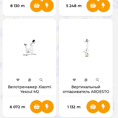
BHR6870CN [China Ver.]
8 130
m
5 248
m
Велотренажер Xiaomi
Вертикальный
Yesoul M2
отпариватель ARDESTO
IR-C8815-S
6 072
m
1 132
m