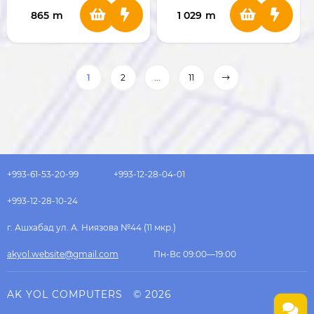
865
m
1 029
m
1
2
...
11
+993-61-53-20-99
+993-12-28-04-01
+993-12-28-10-24
г. Ашхабад ул. А. Ниязова №44 (11 мкр.)
akyol.website@gmail.com
Пн-Вс 09:00—19:00
AK YOL COMPUTERS
© 2026