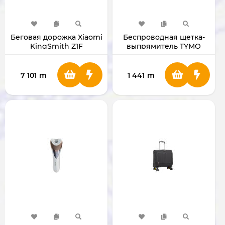
Беговая дорожка Xiaomi
Беспроводная щетка-
KingSmith Z1F
выпрямитель TYMO
(WP400F4) складная
Porta HC120 USB Type-C
7 101
m
1 441
m