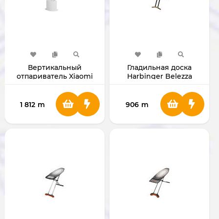
Вертикальный
Гладильная доска
отпариватель Xiaomi
Harbinger Belezza
Mijia Supercharged
MM660
Garment Steamer
BHR4266CN
1 812
m
906
m