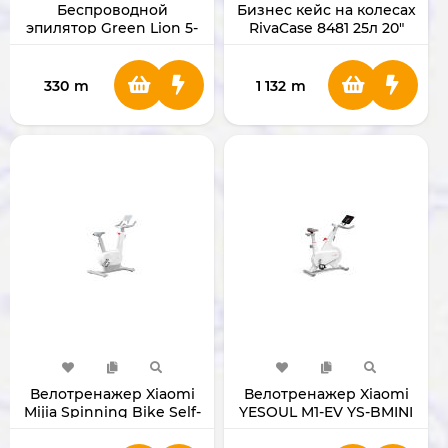
Беспроводной
Бизнес кейс на колесах
эпилятор Green Lion 5-
RivaCase 8481 25л 20"
в-1 Kit White
(GN5N1EP47KWH)
330
m
1 132
m
Велотренажер Xiaomi
Велотренажер Xiaomi
Mijia Spinning Bike Self-
YESOUL M1-EV YS-BMINI
generated Version