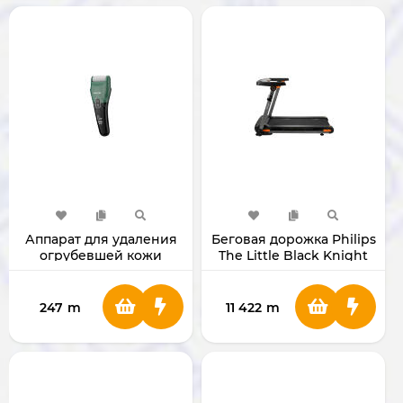
Аппарат для удаления
Беговая дорожка Philips
огрубевшей кожи
The Little Black Knight
Green Lion Callus
Ultra FIT3107T3
Remover
[GNT58CALUSGN]
247
m
11 422
m