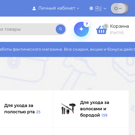
Личный кабинет
RU
?
Корзина
0
(пусто)
зина. Все скидки, акции и бонусы действуют только на сайте
Для ухода за
Для ухода за
волосами и
полостью рта
25
бородой
159