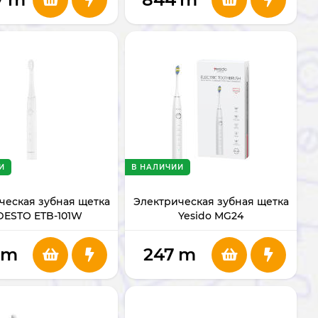
И
В НАЛИЧИИ
ческая зубная щетка
Электрическая зубная щетка
DESTO ETB-101W
Yesido MG24
m
247
m