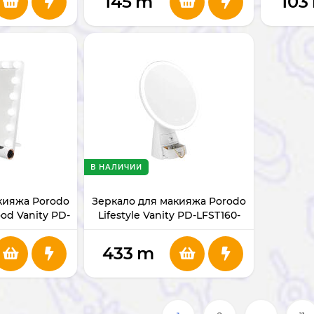
145
m
103
В НАЛИЧИИ
кияжа Porodo
Зеркало для макияжа Porodo
ood Vanity PD-
Lifestyle Vanity PD-LFST160-
-WHRG
WHRG
433
m