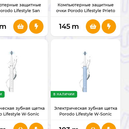
ютерные защитные
Компьютерные защитные
orodo Lifestyle San
очки Porodo Lifestyle Prieto
no PDLFSTLS016TP
PDLFSTLS018BU
m
145
m
И
В НАЛИЧИИ
ческая зубная щетка
Электрическая зубная щетка
 Lifestyle W-Sonic
Porodo Lifestyle W-Sonic
PDLFST905WH
PDLFST905BU