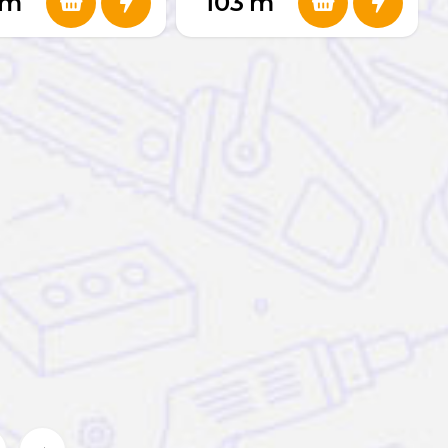
m
103
m