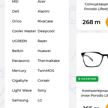
MSI
Acer
Солнцезащи
Porodo Lifes
Dell
Xiaomi
PDLFST5
268
m
Orico
RivaCase
Cooler Master
Deepcool
UGREEN
Razer
Belkin
Huawei
Panasonic
Thermaltake
Mercury
TwinMOS
В НАЛИЧИИ
Gigabyte
Corsair
Light Wave
Sony
Компьютерны
очки Porodo Li
PDLFSTL
Samsung
LG