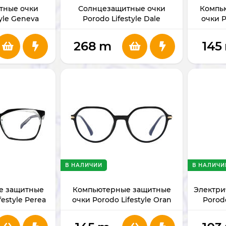
тные очки
Солнцезащитные очки
Компь
tyle Geneva
Porodo Lifestyle Dale
очки P
200BK
PDLFST5201BK
Mari
268
m
145
В НАЛИЧИИ
В НАЛИЧИ
е защитные
Компьютерные защитные
Электри
festyle Perea
очки Porodo Lifestyle Oran
Porodo
S011BK
PDLFSTLS239BK