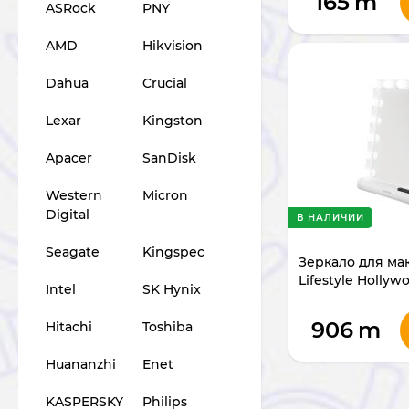
165
m
ASRock
PNY
AMD
Hikvision
Dahua
Crucial
Lexar
Kingston
Apacer
SanDisk
Western
Micron
Digital
В НАЛИЧИИ
Seagate
Kingspec
Зеркало для ма
Lifestyle Hollyw
Intel
SK Hynix
LFST162
906
m
Hitachi
Toshiba
Huananzhi
Enet
KASPERSKY
Philips