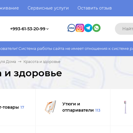
уживание
Сервисные услуги
Оставить отзыв
+993-61-53-20-99
 сайта не имеет отношения к системе работы фактического мага
для Дома
Красота и здоровье
а и здоровье
Утюги и
т-товары
17
отпариватели
113