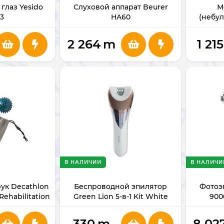
глаз Yesido
Слуховой аппарат Beurer
М
3
HA60
(небул
2 264
m
1 215
В НАЛИЧИИ
В НАЛИЧИ
ук Decathlon
Беспроводной эпилятор
Фотоэ
Rehabilitation
Green Lion 5-в-1 Kit White
900
-1
(GN5N1EP47KWH)
330
m
8 02