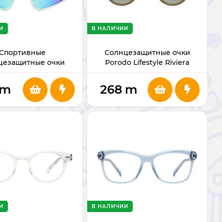
И
В НАЛИЧИИ
Спортивные
Солнцезащитные очки
цезащитные очки
Porodo Lifestyle Riviera
Horizon Ultra-Light
PDLFST5202GD
PDLFST806BU
m
268
m
И
В НАЛИЧИИ