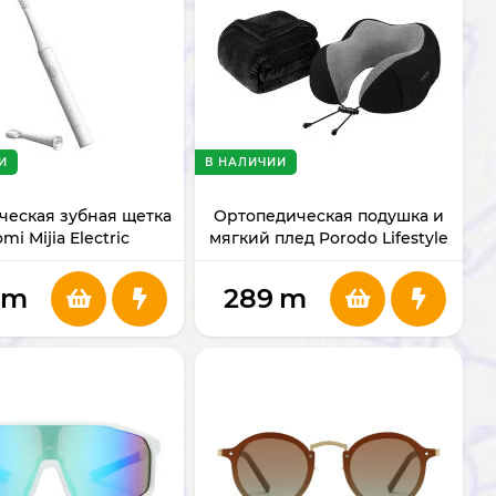
И
В НАЛИЧИИ
ческая зубная щетка
Ортопедическая подушка и
omi Mijia Electric
мягкий плед Porodo Lifestyle
oothbrush T100
Comfort Duo PDLFSTWY25BK
m
289
m