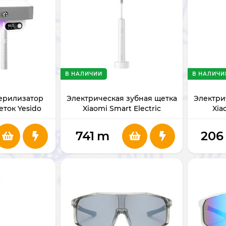
В НАЛИЧИИ
В НАЛИЧИ
ерилизатор
Электрическая зубная щетка
Электри
еток Yesido
Xiaomi Smart Electric
Xia
2
Toothbrush T501
T
741
m
206