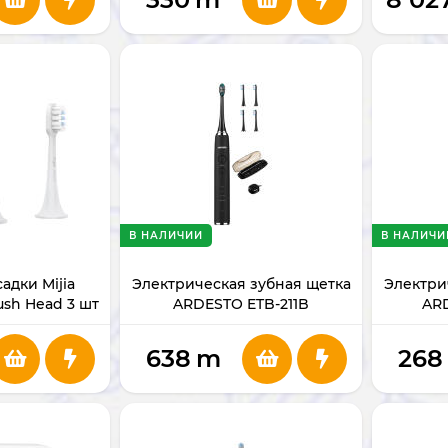
В НАЛИЧИИ
В НАЛИЧИ
адки Mijia
Электрическая зубная щетка
Электри
rush Head 3 шт
ARDESTO ETB-211B
AR
638
m
268