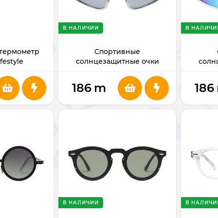
В НАЛИЧИИ
В НАЛИЧИ
термометр
Спортивные
festyle
солнцезащитные очки
солн
027SL
Porodo Horizon Ultra-Light
Porodo 
PDLFST806GY
186
m
186
В НАЛИЧИИ
В НАЛИЧИ