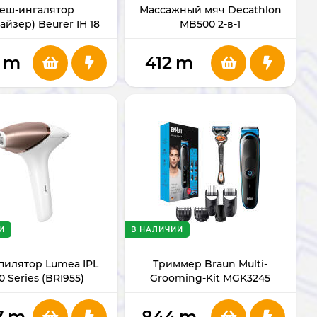
еш-ингалятор
Массажный мяч Decathlon
айзер) Beurer IH 18
MB500 2-в-1
m
412
m
И
В НАЛИЧИИ
пилятор Lumea IPL
Триммер Braun Multi-
0 Series (BRI955)
Grooming-Kit MGK3245
7
m
844
m