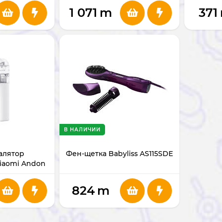
1 071
m
371
В НАЛИЧИИ
алятор
Фен-щетка Babyliss AS115SDE
Xiaomi Andon
3A
824
m