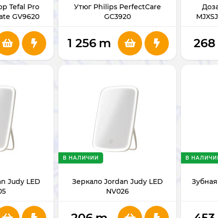
р Tefal Pro
Утюг Philips PerfectCare
Доза
mate GV9620
GC3920
MJXS
1 256
m
268
В НАЛИЧИИ
В НАЛИЧИ
an Judy LED
Зеркало Jordan Judy LED
Зубная 
05
NV026
206
m
453