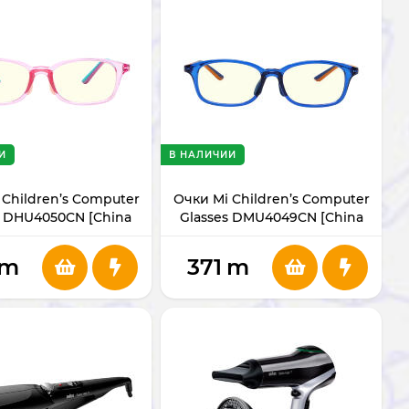
И
В НАЛИЧИИ
 Children’s Computer
Очки Mi Children’s Computer
s DHU4050CN [China
Glasses DMU4049CN [China
Ver.]
Ver.]
m
371
m