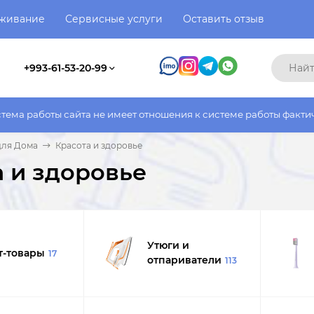
уживание
Сервисные услуги
Оставить отзыв
+993-61-53-20-99
 имеет отношения к системе работы фактического магазина. Все
для Дома
Красота и здоровье
а и здоровье
Утюги и
т-товары
17
отпариватели
113