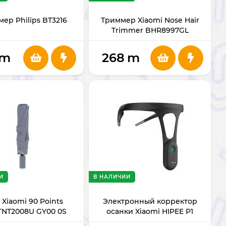
ер Philips BT3216
Триммер Xiaomi Nose Hair
Trimmer BHR8997GL
m
268
m
И
В НАЛИЧИИ
 Xiaomi 90 Points
Электронный корректор
TNT2008U GY00 0S
осанки Xiaomi HIPEE P1