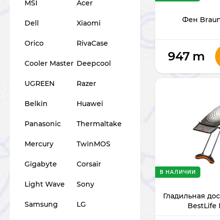
MSI
Acer
Фен Brau
Dell
Xiaomi
Orico
RivaCase
947
m
Cooler Master
Deepcool
UGREEN
Razer
Belkin
Huawei
Panasonic
Thermaltake
Mercury
TwinMOS
Gigabyte
Corsair
В НАЛИЧИИ
Light Wave
Sony
Гладильная дос
Samsung
LG
BestLife