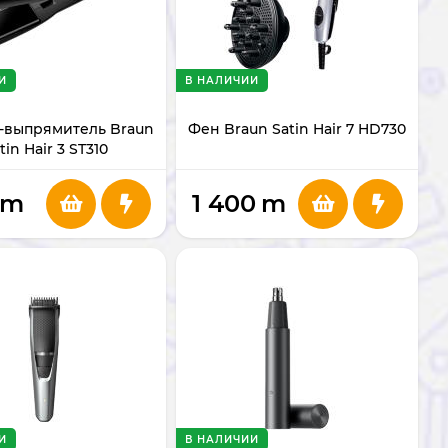
И
В НАЛИЧИИ
-выпрямитель Braun
Фен Braun Satin Hair 7 HD730
tin Hair 3 ST310
m
1 400
m
И
В НАЛИЧИИ