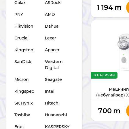
Galax
ASRock
1 194
m
PNY
AMD
Hikvision
Dahua
Crucial
Lexar
Kingston
Apacer
SanDisk
Western
Digital
В НАЛИЧИИ
Micron
Seagate
Меш-инг
Kingspec
Intel
(небулайзер) 
VP-M
SK Hynix
Hitachi
700
m
Toshiba
Huananzhi
Enet
KASPERSKY