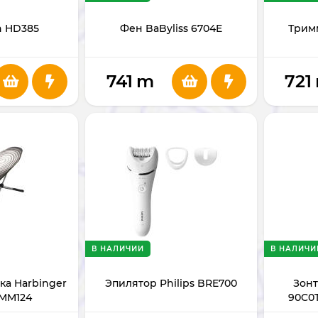
n HD385
Фен BaByliss 6704E
Тримм
741
m
721
В НАЛИЧИИ
В НАЛИЧИ
ка Harbinger
Эпилятор Philips BRE700
Зонт
 MM124
90C0