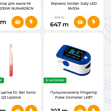
тор для мыла MI
Зеркало Jordan Judy LED
J03XW NUN4929CN
NV534
[China Ver.]
803
m
m
647
m
И
В НАЛИЧИИ
щетка Dr. Bei Sonic
Пульсоксиметр Fingertip
Q3 Lipstick
Pulse Oximeter LK87
m
103
m