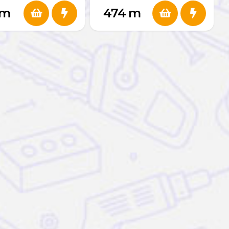
m
474
m