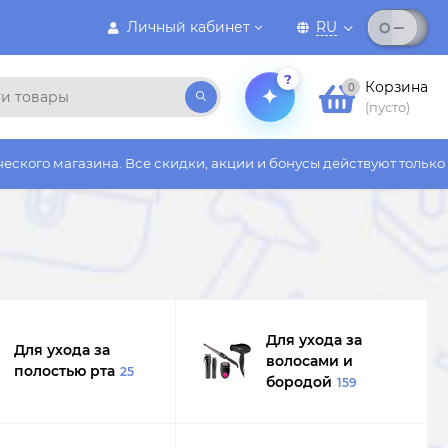
Личный кабинет
RU
?
Корзина
0
(пусто)
 скидки, акции и бонусы действуют только на сайте
Для ухода за
Для ухода за
волосами и
полостью рта
25
бородой
159