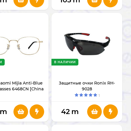
И
В НАЛИЧИИ
aomi Mijia Anti-Blue
Защитные очки Ronix RH-
lasses 6468CN [China
9028
Ver.]
1
m
42
m