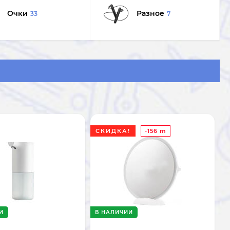
Очки
Разное
33
7
СКИДКА!
-156 m
И
В НАЛИЧИИ