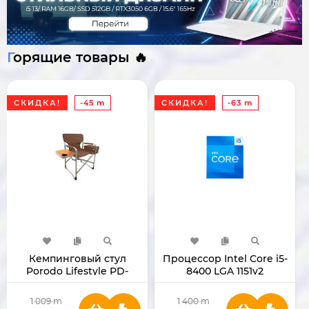
Горящие товары 🔥
СКИДКА!
-45 m
СКИДКА!
-63 m
Кемпинговый стул
Процессор Intel Core i5-
Porodo Lifestyle PD-
8400 LGA 1151v2
LFST137-BR
1 009
m
1 400
m