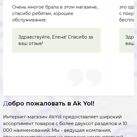
Очень многое брала в этом магазине,
это одн
спасибо ребятам, хорошее
с покуп
обслуживание.
бесплат
Здравствуйте, Елена! Спасибо за
Здра
ваш отзыв!
ваш 
Добро пожаловать в Ak Yol!
Интернет-магазин AkYol предоставляет широкий
ассортимент товаров c более двухсот разделов и 10
000 наименований. Мы - ведущая компания,
специализирующаяся на продаже компьютерной