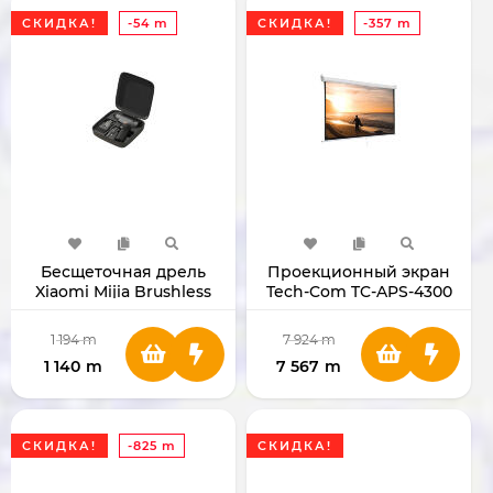
СКИДКА!
-54 m
СКИДКА!
-357 m
Бесщеточная дрель
Проекционный экран
Xiaomi Mijia Brushless
Tech-Com TC-APS-4300
Cordless Drill 2
400x300
BHR08C9CN
1 194
m
7 924
m
1 140
m
7 567
m
СКИДКА!
-825 m
СКИДКА!