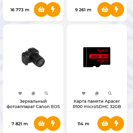
45mm
45mm
16 773
m
9 261
m
Зеркальный
Карта памяти Apacer
фотоаппарат Canon EOS
R100 microSDHC 32GB
2000D Kit 18-55mm DC
Class 10
черный
7 821
m
114
m