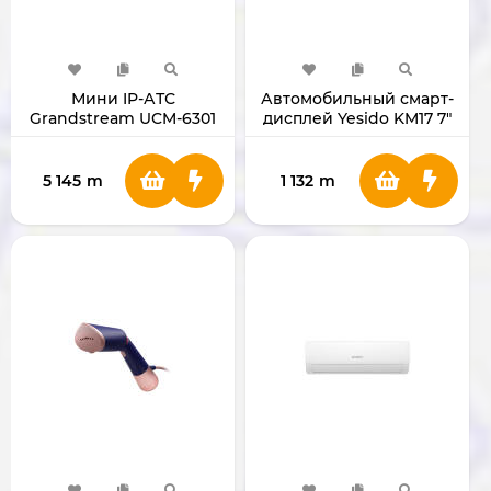
Мини IP-АТС
Автомобильный смарт-
Grandstream UCM-6301
дисплей Yesido KM17 7"
5 145
m
1 132
m