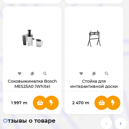
Соковыжималка Bosch
Стойка для
MES25A0 (White)
интерактивной доски
Viewsonic
1 997
m
2 470
m
Отзывы о товаре