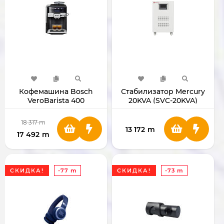
Кофемашина Bosch
Стабилизатор Mercury
VeroBarista 400
20KVA (SVC-20KVA)
TIS65429RW 1500W
18 317
m
13 172
m
17 492
m
СКИДКА!
-77 m
СКИДКА!
-73 m