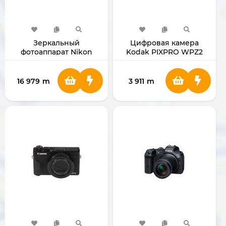
Зеркальный
Цифровая камера
фотоаппарат Nikon
Kodak PIXPRO WPZ2
D7500 с объективом 18-
140mm
16 979
m
3 911
m