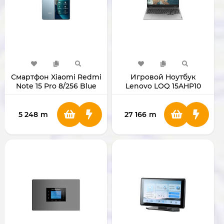
Смартфон Xiaomi Redmi
Игровой Ноутбук
Note 15 Pro 8/256 Blue
Lenovo LOQ 15AHP10
15.6" Ryzen 7 250 RAM
16GB SSD 1TB RTX5060
8GB 83JG000WRK
5 248
m
27 166
m