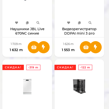
Наушники JBL Live
Видеорегистратор
670NC синие
DDPAI mini 3 pro
1 709
m
1 626
m
1 632
m
1 553
m
СКИДКА!
-319 m
СКИДКА!
-122 m