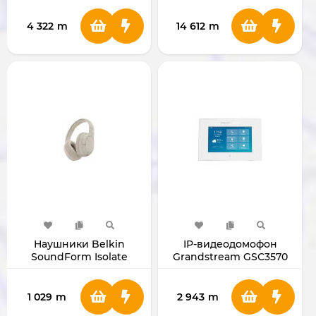
NOx)
4 322
m
14 612
m
Наушники Belkin
IP-видеодомофон
SoundForm Isolate
Grandstream GSC3570
(Sand)
1 029
m
2 943
m