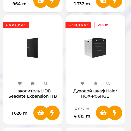
964
m
1 337
m
СКИДКА!
СКИДКА!
-218 m
Накопитель HDD
Духовой шкаф Haier
Seagate Expansion 1TB
HOX-P06HGB
2.5"
4 837
m
1 626
m
4 619
m