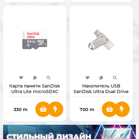
Карта памяти SanDisk
Накопитель USB
Ultra Lite microSDXC
SanDisk Ultra Dual Drive
128GB SDSQUNR
Luxe 256GB
330
m
700
m