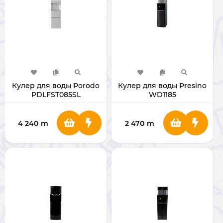
Кулер для воды Porodo
Кулер для воды Presino
PDLFST085SL
WD1185
4 240
m
2 470
m