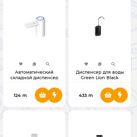
Автоматический
Диспенсер для воды
складной диспенсер
Green Lion Black
для воды Green Lion
[GNSMWTRPMPBK]
[GNAUWATPMWH]
124
m
433
m