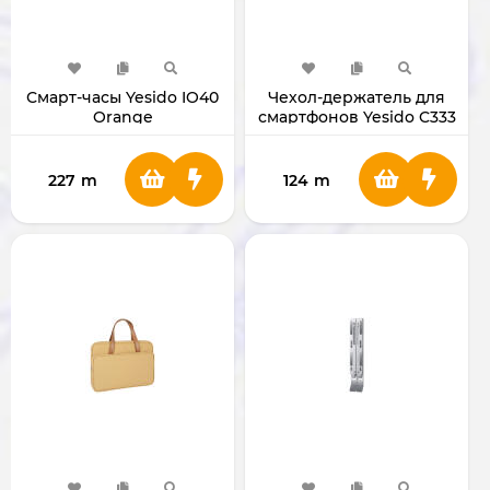
Смарт-часы Yesido IO40
Чехол-держатель для
Orange
смартфонов Yesido C333
227
m
124
m