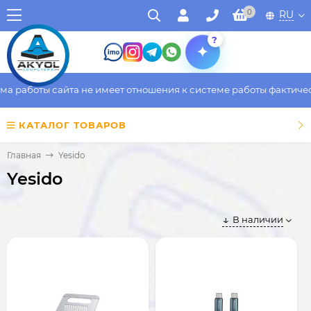
0
RU
?
боты сайта не имеет отношения к системе работы фактического 
КАТАЛОГ ТОВАРОВ
Главная
Yesido
Yesido
В наличии