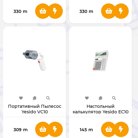
330
m
330
m
Портативный Пылесос
Настольный
Yesido VC10
калькулятор Yesido EC10
309
m
145
m