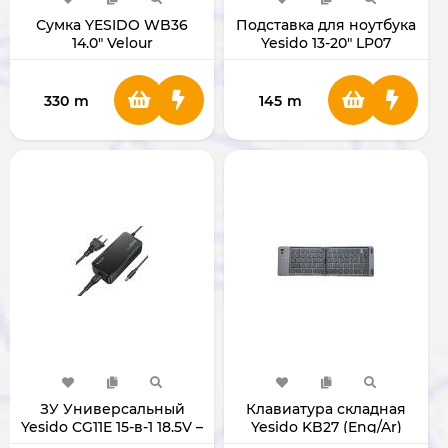
Сумка YESIDO WB36
Подставка для ноутбука
14.0" Velour
Yesido 13-20" LP07
330
m
145
m
ЗУ Универсальный
Клавиатура складная
Yesido CG11E 15-в-1 18.5V –
Yesido KB27 (Eng/Ar)
20V 65 Вт