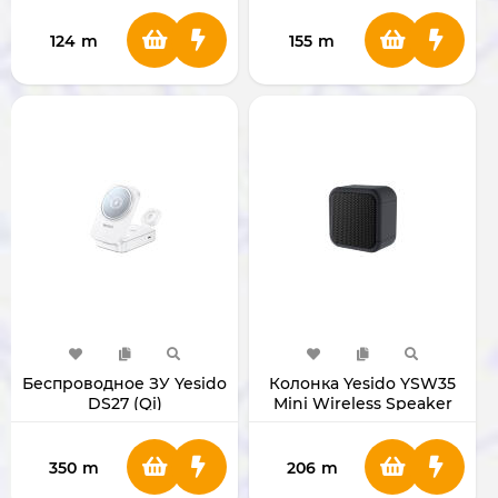
124
m
155
m
Беспроводное ЗУ Yesido
Колонка Yesido YSW35
DS27 (Qi)
Mini Wireless Speaker
350
m
206
m