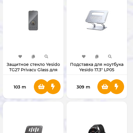
Защитное стекло Yesido
Подставка для ноутбука
TG27 Privacy Glass для
Yesido 17.3" LP05
iPhone 17 Pro
103
m
309
m