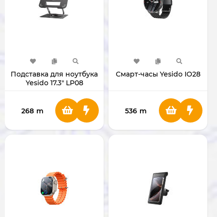
Подставка для ноутбука
Смарт-часы Yesido IO28
Yesido 17.3" LP08
268
m
536
m