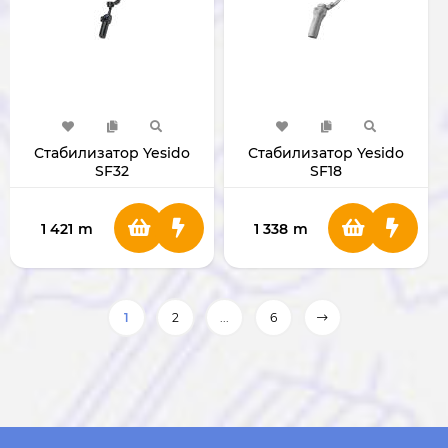
Стабилизатор Yesido
Стабилизатор Yesido
SF32
SF18
1 421
m
1 338
m
1
2
...
6