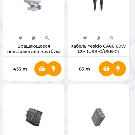
Вращающееся
Кабель Yesido CA66 60W
подставка для ноутбука
1.2м (USB-C/USB-C)
yesido LP06
453
m
83
m