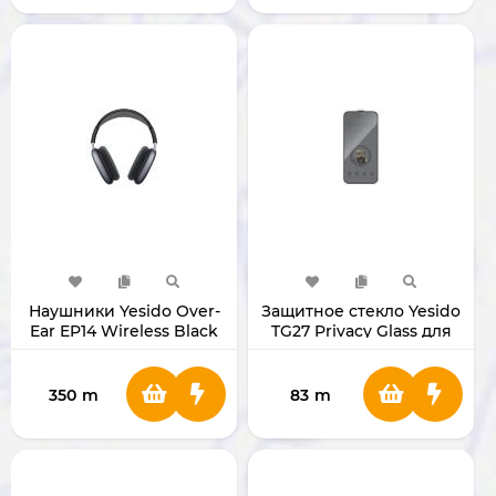
Наушники Yesido Over-
Защитное стекло Yesido
Ear EP14 Wireless Black
TG27 Privacy Glass для
iPhone 17 Pro Max
350
m
83
m