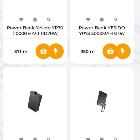
Power Bank Yesido YP70
Power Bank YESIDO
(10000 мАч) PD20W
YP73 5000MAH Grey
371
m
350
m