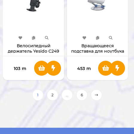
Велосипедный
Вращающееся
держатель Yesido C249
подставка для ноутбука
yesido LP06
103
m
453
m
1
2
...
6