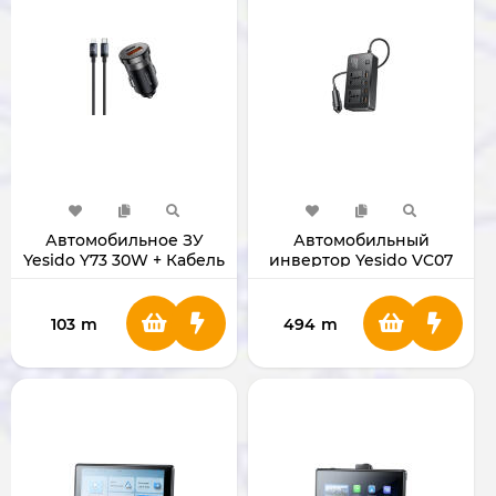
Автомобильное ЗУ
Автомобильный
Yesido Y73 30W + Кабель
инвертор Yesido VC07
Type-C на Lightning
200W
103
m
494
m