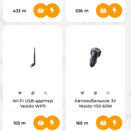
433
m
536
m
Wi-Fi USB-адаптер
Автомобильное ЗУ
Yesido WP11
Yesido Y50 60W
103
m
165
m