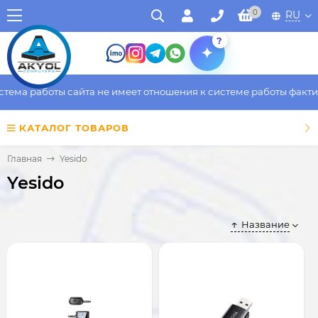
0
RU
?
работы сайта не имеет отношения к системе работы фактическог
КАТАЛОГ ТОВАРОВ
Главная
Yesido
Yesido
Название