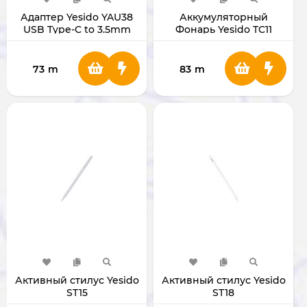
Адаптер Yesido YAU38
Аккумуляторный
USB Type-C to 3.5mm
Фонарь Yesido TC11
73
m
83
m
Активный стилус Yesido
Активный стилус Yesido
ST15
ST18