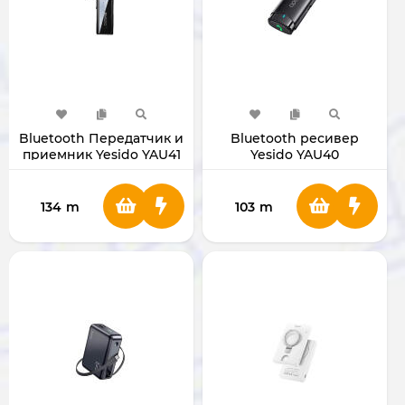
Bluetooth Передатчик и
Bluetooth ресивер
приемник Yesido YAU41
Yesido YAU40
134
m
103
m