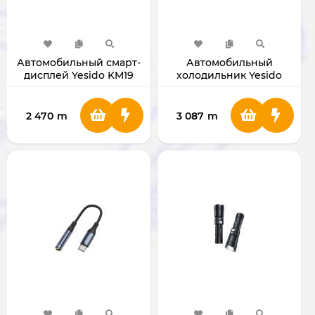
Автомобильный смарт-
Автомобильный
дисплей Yesido KM19
холодильник Yesido
10.26"
VC09 28L
2 470
m
3 087
m