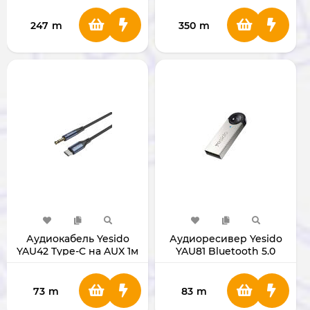
247
m
350
m
Аудиокабель Yesido
Аудиоресивер Yesido
YAU42 Type-C на AUX 1м
YAU81 Bluetooth 5.0
73
m
83
m