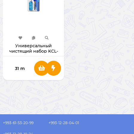
Универсальный
чистящий набор KCL-
1016 «3 в 1»
31
m
+993-61-53-20-99
+993-12-28-04-01