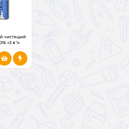
й чистящий
16 «3 в 1»