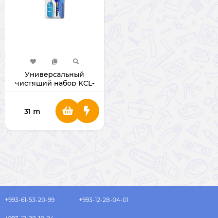
Универсальный
чистящий набор KCL-
1016 «3 в 1»
31
m
+993-61-53-20-99
+993-12-28-04-01