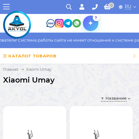
0
RU
?
атели! Система работы сайта не имеет отношения к системе раб
КАТАЛОГ ТОВАРОВ
Главная
Xiaomi Umay
Xiaomi Umay
Название