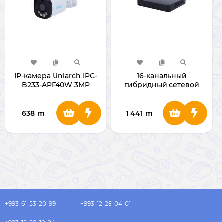
IP-камера Uniarch IPC-
16-канальный
B233-APF40W 3MP
гибридный сетевой
видеорегистратор
Uniarch XVR-116G3
638
m
1 441
m
+993-61-53-20-99
+993-12-28-04-01