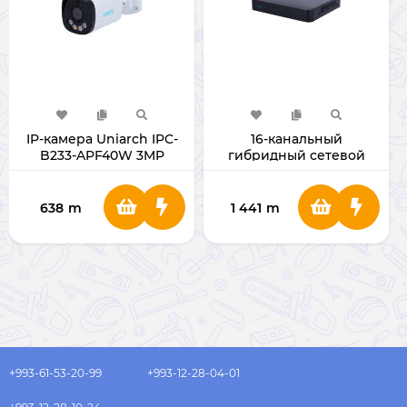
IP-камера Uniarch IPC-
16-канальный
B233-APF40W 3MP
гибридный сетевой
видеорегистратор
Uniarch XVR-116G3
638
m
1 441
m
+993-61-53-20-99
+993-12-28-04-01