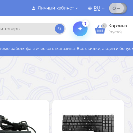
Личный кабинет
RU
?
Корзина
0
(пусто)
тического магазина. Все скидки, акции и бонусы действуют тол