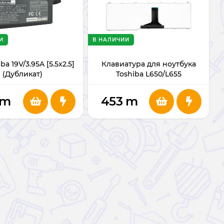
И
В НАЛИЧИИ
ba 19V/3.95A [5.5x2.5]
Клавиатура для ноутбука
(Дубликат)
Toshiba L650/L655
m
453
m