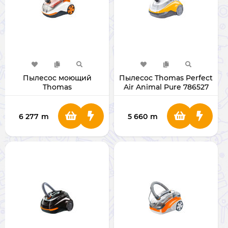
Пылесос моющий
Пылесос Thomas Perfect
Thomas
Air Animal Pure 786527
DryBOX+AquaBOX Cat &
Dog
6 277
m
5 660
m