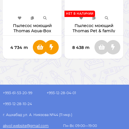
НЕТ В НАЛИЧИИ
Пылесос моющий
Пылесос моющий
Thomas Aqua-Box
Thomas Pet & family
Compact 786533
788568
4 734
m
8 438
m
+993-61-53-20-99
+993-12-28-04-01
+993-12-28-10-24
г. Ашхабад ул. А. Ниязова №44 (11 мкр.)
akyol.website@gmail.com
Пн-Вс 09:00—19:00