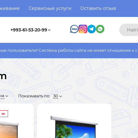
уживание
Сервисные услуги
Оставить отзыв
+993-61-53-20-99
и! Система работы сайта не имеет отношения к системе работы 
om
на
Показывать по:
30
7 m