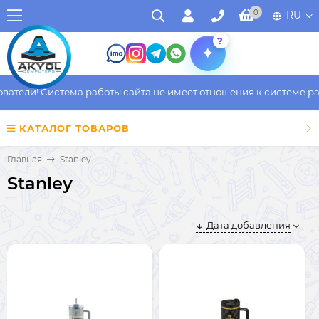
0
RU
?
тели! Система работы сайта не имеет отношения к системе рабо
КАТАЛОГ ТОВАРОВ
Главная
Stanley
Stanley
Дата добавления