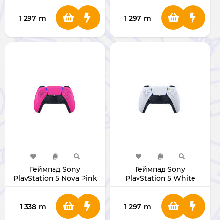
1 297
m
1 297
m
Геймпад Sony
Геймпад Sony
PlayStation 5 Nova Pink
PlayStation 5 White
(Original)
(Original)
1 338
m
1 297
m