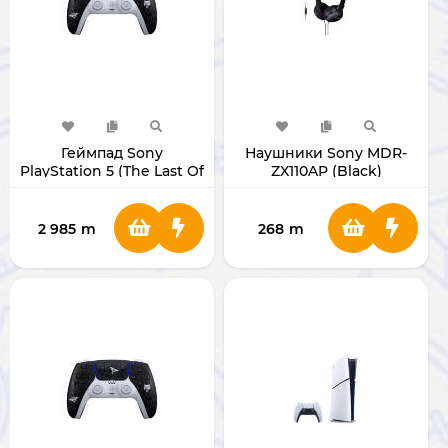
Геймпад Sony
Наушники Sony MDR-
PlayStation 5 (The Last Of
ZX110AP (Black)
Us 2 Limited Edition)
2 985
m
268
m