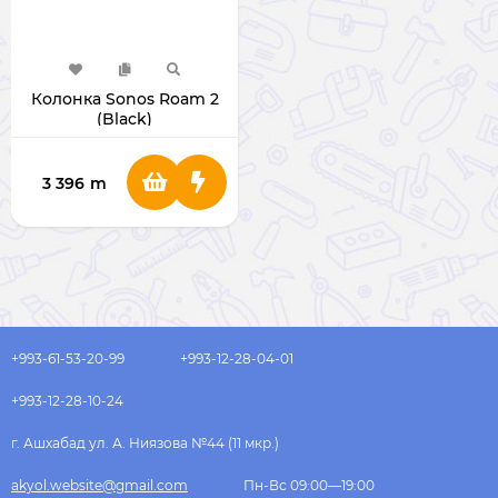
Колонка Sonos Roam 2
(Black)
3 396
m
+993-61-53-20-99
+993-12-28-04-01
+993-12-28-10-24
г. Ашхабад ул. А. Ниязова №44 (11 мкр.)
akyol.website@gmail.com
Пн-Вс 09:00—19:00