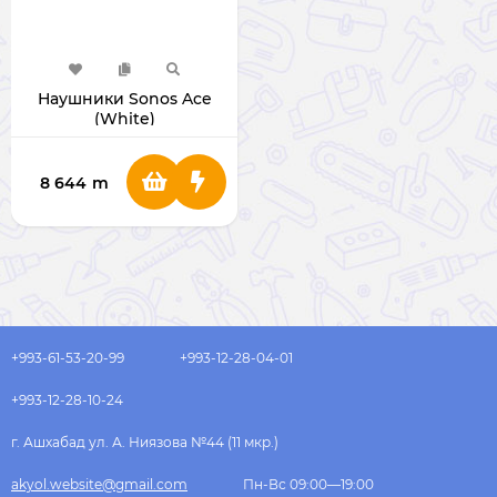
Наушники Sonos Ace
(White)
8 644
m
+993-61-53-20-99
+993-12-28-04-01
+993-12-28-10-24
г. Ашхабад ул. А. Ниязова №44 (11 мкр.)
akyol.website@gmail.com
Пн-Вс 09:00—19:00