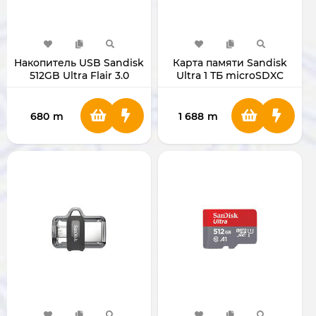
Накопитель USB Sandisk
Карта памяти Sandisk
512GB Ultra Flair 3.0
Ultra 1 ТБ microSDXC
SDCZ73-512G-G46
SDSQUAC-1T00-GN6MN
680
m
1 688
m