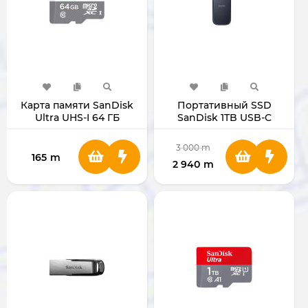
Карта памяти SanDisk
Портативный SSD
Ultra UHS-I 64 ГБ
SanDisk 1TB USB-C
SDSQUNR-064G-GN3MN
MicroSD
3 000
m
165
m
2 940
m