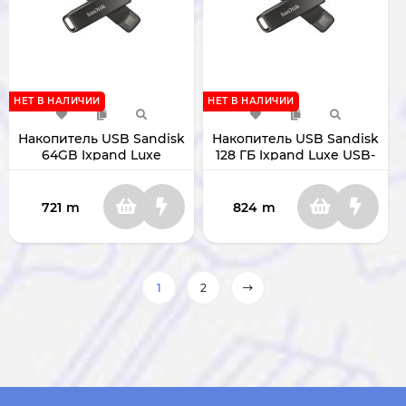
НЕТ В НАЛИЧИИ
НЕТ В НАЛИЧИИ
Накопитель USB Sandisk
Накопитель USB Sandisk
64GB Ixpand Luxe
128 ГБ Ixpand Luxe USB-
USB3.0/Lightning
С 3.0/Lightning SDIX70N-
SDIX70N-064G-GN6NN
128G-GG6NE
721
m
824
m
1
2