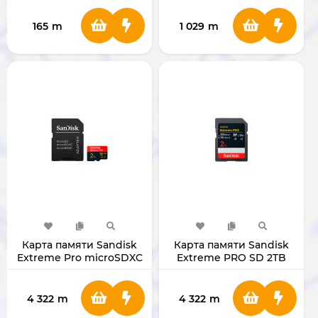
165
m
1 029
m
Карта памяти Sandisk
Карта памяти Sandisk
Extreme Pro microSDXC
Extreme PRO SD 2TB
2TB с адаптером
4 322
m
4 322
m