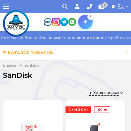
0
RU
?
ема работы сайта не имеет отношения к системе работы фактиче
КАТАЛОГ ТОВАРОВ
Главная
SanDisk
SanDisk
Хиты продаж
СКИДКА!
-60 m