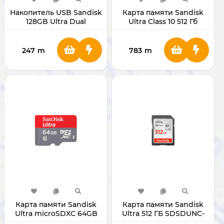
Накопитель USB Sandisk
Карта памяти Sandisk
128GB Ultra Dual
Ultra Class 10 512 Гб
3.0/micro-USB SDDD3-
SDSQUNR-512G-GN3MN
128G-G46
MicroSD
247
m
783
m
Карта памяти Sandisk
Карта памяти Sandisk
Ultra microSDXC 64GB
Ultra 512 ГБ SDSDUNC-
512G-GN6IN (SD Card)