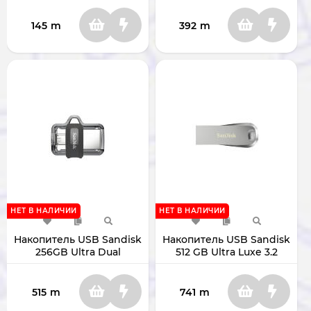
145
m
392
m
НЕТ В НАЛИЧИИ
НЕТ В НАЛИЧИИ
Накопитель USB Sandisk
Накопитель USB Sandisk
256GB Ultra Dual
512 GB Ultra Luxe 3.2
3.0/micro-USB SDDD3-
SDCZ74-512G-G46
0256G-G46
515
m
741
m