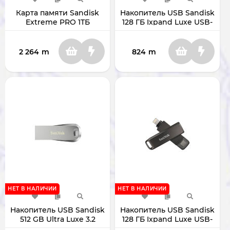
Карта памяти Sandisk
Накопитель USB Sandisk
Extreme PRO 1ТБ
128 ГБ Ixpand Luxe USB-
microSDXC SDSQXCD-
С 3.0/Lightning SDIX70N-
1T00-GN6MA
128G-GG6NE
2 264
m
824
m
НЕТ В НАЛИЧИИ
НЕТ В НАЛИЧИИ
Накопитель USB Sandisk
Накопитель USB Sandisk
512 GB Ultra Luxe 3.2
128 ГБ Ixpand Luxe USB-
SDCZ74-512G-G46
С 3.0/Lightning