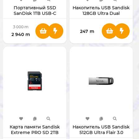
Портативный SSD
Накопитель USB Sandisk
SanDisk 1TB USB-C
128GB Ultra Dual
3.0/micro-USB SDDD3-
128G-G46
3 000
m
247
m
2 940
m
Карта памяти Sandisk
Накопитель USB Sandisk
Extreme PRO SD 2TB
512GB Ultra Flair 3.0
SDCZ73-512G-G46