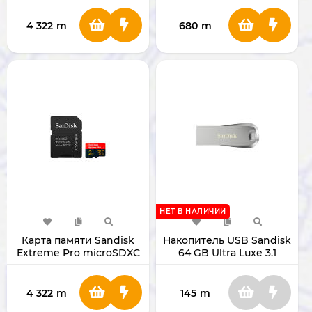
4 322
m
680
m
НЕТ В НАЛИЧИИ
Карта памяти Sandisk
Накопитель USB Sandisk
Extreme Pro microSDXC
64 GB Ultra Luxe 3.1
2TB с адаптером
SDCZ74-064G-G46
4 322
m
145
m