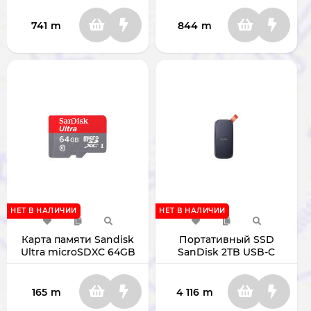
741
m
844
m
НЕТ В НАЛИЧИИ
НЕТ В НАЛИЧИИ
Карта памяти Sandisk
Портативный SSD
Ultra microSDXC 64GB
SanDisk 2TB USB-C
165
m
4 116
m